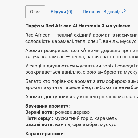
0
Опис
Відгуки (0)
Питання - Відповідь
Парфум Red African Al Haramain 3 мл унісекс
Red African — теплий східний аромат із насич
солодкість карамелі, теплі спеції, ваніль, муск
Аромат розкривається м’якими деревно-пряними
тягуча карамель — тепла, насичена та по-справ
У серці відчуваються мускатний горіх і солодк
розкривається ваніллю, сірою амброю та муску
Багато хто порівнює аромат з атмосферою зимов
аромат звучить гармонійно, глибоко та не набр
Аромат доступний як у концентрованій масляній в
Звучання аромату:
Верхні ноти:
рожеве дерево
Ноти серця:
мускатний горіх, карамель
Базові ноти:
ваніль, сіра амбра, мускус
Характеристики: