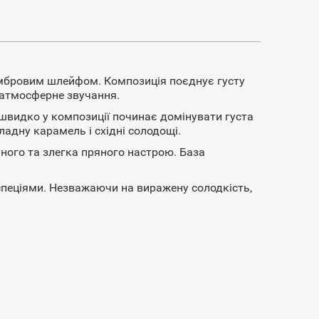
амбровим шлейфом. Композиція поєднує густу
е атмосферне звучання.
швидко у композиції починає домінувати густа
адну карамель і східні солодощі.
шного та злегка пряного настрою. База
спеціями. Незважаючи на виражену солодкість,