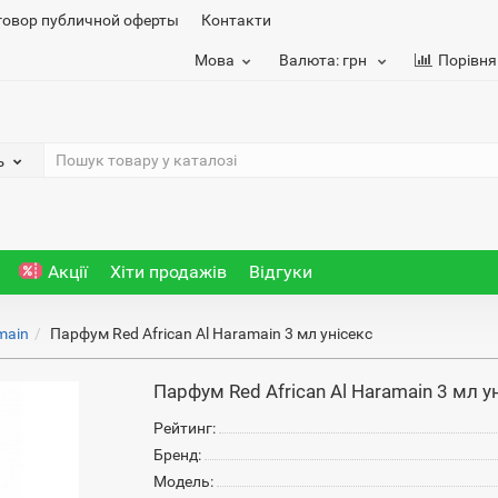
говор публичной оферты
Контакти
Мова
Валюта:
грн
Порівня
ь
Акції
Хіти продажів
Відгуки
main
Парфум Red African Al Haramain 3 мл унісекс
Парфум Red African Al Haramain 3 мл у
Рейтинг:
Бренд:
Модель: