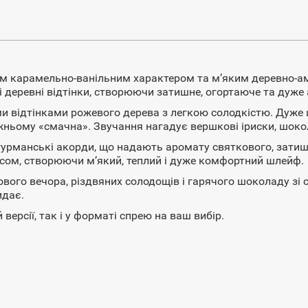
еним карамельно-ванільним характером та м’яким деревно-
ус і деревні відтінки, створюючи затишне, огортаюче та дуж
 відтінками рожевого дерева з легкою солодкістю. Дуже 
жньому «смачна». Звучання нагадує вершкові іриски, шокол
і гурманські акорди, що надають аромату святкового, зати
сом, створюючи м’який, теплий і дуже комфортний шлейф.
ого вечора, різдвяних солодощів і гарячого шоколаду зі 
идає.
ерсії, так і у форматі спрею на ваш вибір.