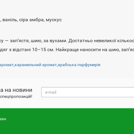
 ваніль, сіра амбра, мускус
у — зап’ястя, шию, за вухами. Достатньо невеликої кількос
дяг з відстані 10–15 см. Найкраще наносити на шию, зап’яс
 аромат
,
карамельний аромат
,
арабська парфумерія
а на новини
і спецпропозицій!
зин