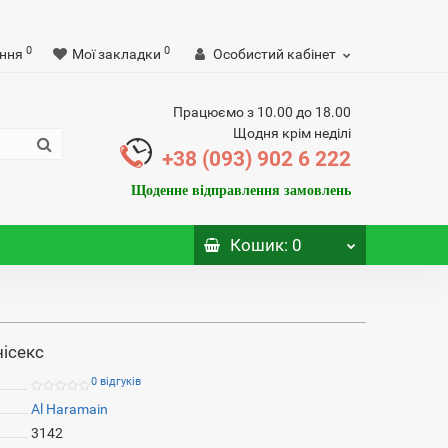
0
0
ння
Мої закладки
Особистий кабінет
Працюємо з 10.00 до 18.00
Щодня крім неділі
+38 (093) 902 6 222
Щоденне відправлення замовлень
Кошик
: 0
нісекс
0 відгуків
Al Haramain
3142