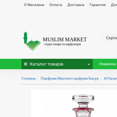
О Магазине
Оплата
Доставка
Гарантия
До
Скріз
Каталог
товарів
Новинки
Головна
Парфуми Масляні парфуми Бахур
Al Hara