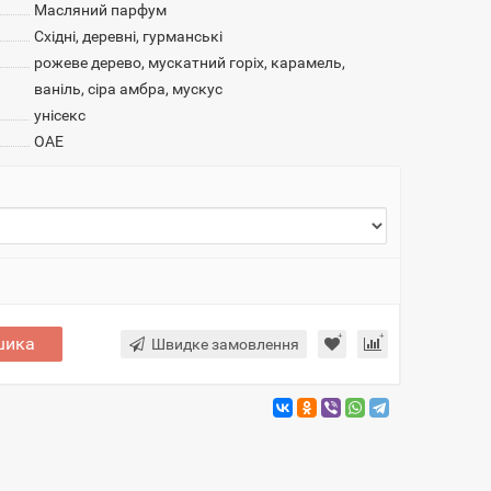
Масляний парфум
Східні, деревні, гурманські
рожеве дерево, мускатний горіх, карамель,
ваніль, сіра амбра, мускус
унісекс
ОАЕ
шика
Швидке замовлення