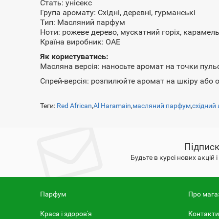
Стать: унісекс
Група аромату: Східні, деревні, гурманські
Тип: Масляний парфум
Ноти: рожеве дерево, мускатний горіх, карамель,
Країна виробник: ОАЕ
Як користуватись:
Масляна версія: наносьте аромат на точки пульс
Спрей-версія: розпилюйте аромат на шкіру або о
Теги:
Red African
,
Al Haramain
,
масляний парфум
,
східний
Підписк
Будьте в курсі нових акцій 
Парфум
Про мага
Краса і здоров'я
Контакти