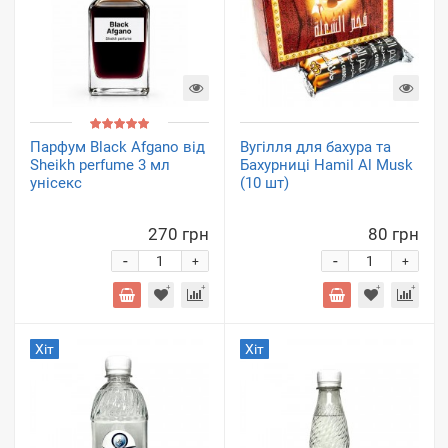
Парфум Black Afgano від
Вугілля для бахура та
Sheikh perfume 3 мл
Бахурниці Hamil Al Musk
унісекс
(10 шт)
270 грн
80 грн
-
-
+
+
Хіт
Хіт