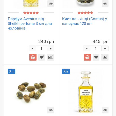
Парфум Aventus від
Кист аль хінді (Costus) у
Sheikh perfume 3 мл для
капсулах 120 шт
чоловіків
240 грн
445 грн
-
-
+
+
Хіт
Хіт