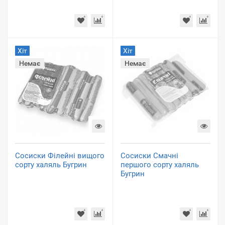
Хіт
Хіт
Немає
Немає
Сосиски Філейні вищого
Сосиски Смачні
сорту халяль Бугрин
першого сорту халяль
Бугрин