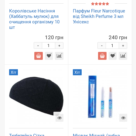
Королівське Насіння
Парфум Fleur Narcotique
(Хаббатуль мулюк) для
від Sheikh Perfume 3 мл
очищення організму 10
Унісекс
шт
120 грн
240 грн
-
-
+
+
Хіт
Хіт
Тюбетейка Сітка
Місвак Miswak (зубна