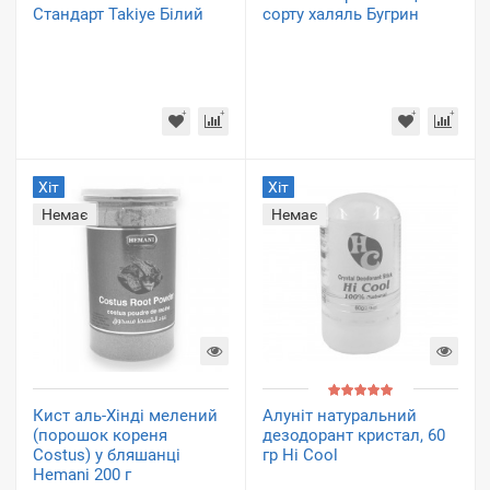
Стандарт Takiye Білий
сорту халяль Бугрин
Хіт
Хіт
Немає
Немає
Кист аль-Хінді мелений
Алуніт натуральний
(порошок кореня
дезодорант кристал, 60
Costus) у бляшанці
гр Hi Cool
Hemani 200 г