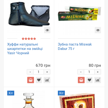
Хуффи натуральні
Зубна паста Miswak
шкарпетки на змійці
Dabur 75 г
Yasir Чорний
670 грн
80 грн
-
-
+
+
Хіт
Хіт