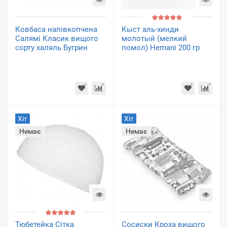
Ковбаса напівкопчена
Кыст аль-хинди
Салямі Класик вищого
молотый (мелкий
сорту халяль Бугрин
помол) Hemani 200 гр
Хіт
Хіт
Немає
Немає
Тюбетейка Сітка
Сосиски Кроха вищого