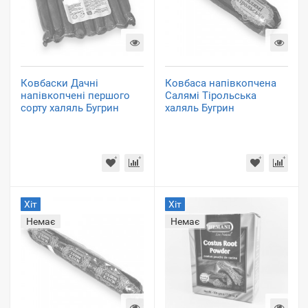
Ковбаски Дачні
Ковбаса напівкопчена
напівкопчені першого
Салямі Тірольська
сорту халяль Бугрин
халяль Бугрин
Хіт
Хіт
Немає
Немає