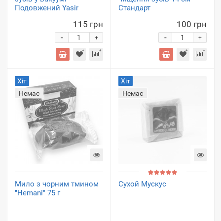
Подовжений Yasir
Стандарт
115 грн
100 грн
-
-
+
+
Хіт
Хіт
Немає
Немає
Мило з чорним тмином
Сухой Мускус
"Hemani" 75 г