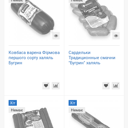
Немає
Немає
Ковбаса варена Фірмова
Сардельки
першого сорту халяль
Традиционные смачни
Бугрин
"Бугрин" халяль
Хіт
Хіт
Немає
Немає