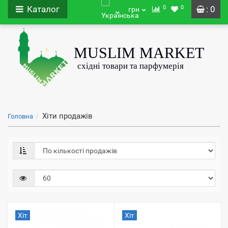
0
0
Каталог
: 0
грн
Хіти продажів
Головна
Хіт
Хіт