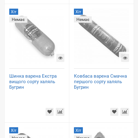
Хіт
Хіт
Немає
Немає
Шинка варена Екстра
Ковбаса варена Смачна
вищого сорту халяль
першого сорту халяль
Бугрин
Бугрин
Хіт
Хіт