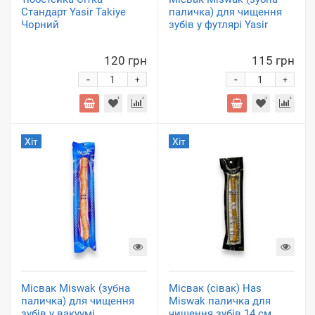
Стандарт Yasir Takiye
паличка) для чищення
Чорний
зубів у футлярі Yasir
120 грн
115 грн
-
-
+
+
Хіт
Хіт
Місвак Miswak (зубна
Місвак (сівак) Has
паличка) для чищення
Miswak паличка для
зубів у вакуумі
чищення зубів 14 см