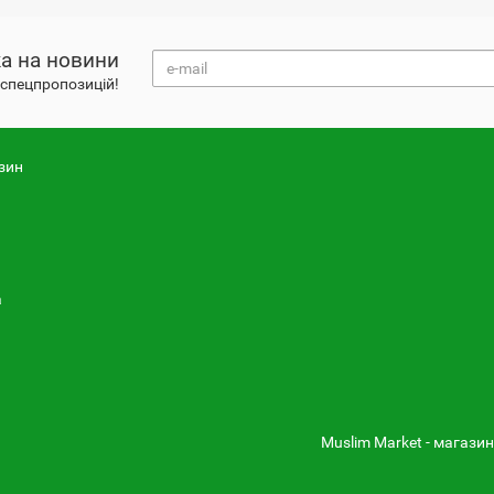
а на новини
і спецпропозицій!
зин
а
Muslim Market - магазин