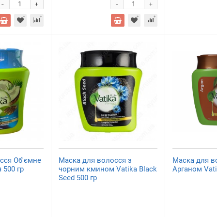
-
-
+
+
сся Об'ємне
Маска для волосся з
Маска для в
 500 гр
чорним кмином Vatika Black
Арганом Vati
Seed 500 гр