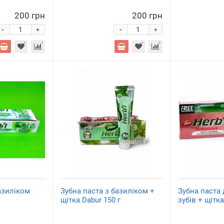
200 грн
200 грн
-
-
+
+
азиліком
Зубна паста з базиліком +
Зубна паста 
щітка Dabur 150 г
зубів + щітка