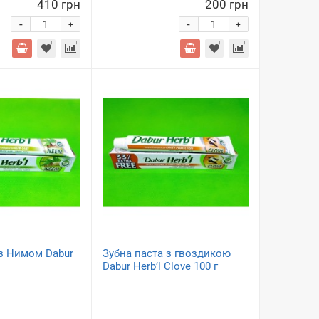
410 грн
200 грн
-
-
+
+
 з Нимом Dabur
Зубна паста з гвоздикою
Dabur Herb’l Clove 100 г