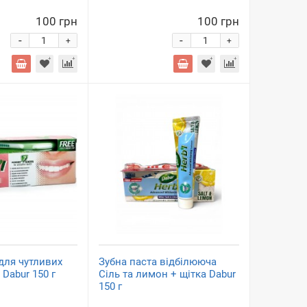
100 грн
100 грн
-
-
+
+
для чутливих
Зубна паста відбілююча
 Dabur 150 г
Сіль та лимон + щітка Dabur
150 г