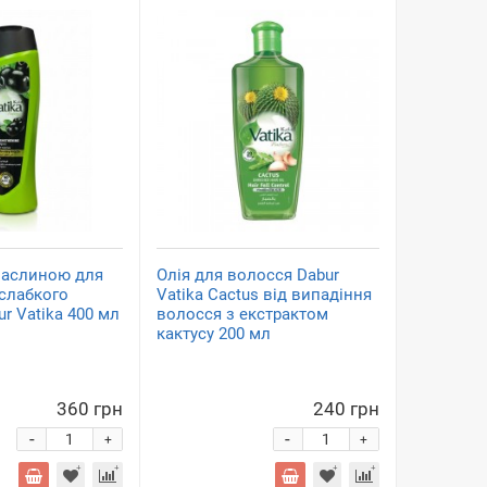
маслиною для
Олія для волосся Dabur
 слабкого
Vatika Cactus від випадіння
r Vatika 400 мл
волосся з екстрактом
кактусу 200 мл
360 грн
240 грн
-
-
+
+