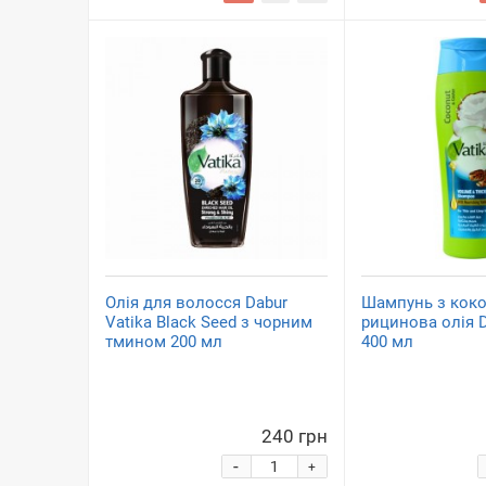
Олія для волосся Dabur
Шампунь з кок
Vatika Black Seed з чорним
рицинова олія D
тмином 200 мл
400 мл
240 грн
-
+