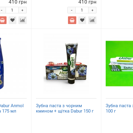
410 грн
410 грн
-
-
+
+
Dabur Anmol
Зубна паста з чорним
Зубна паста
а 175 мл
кмином + щітка Dabur 150 г
100 г