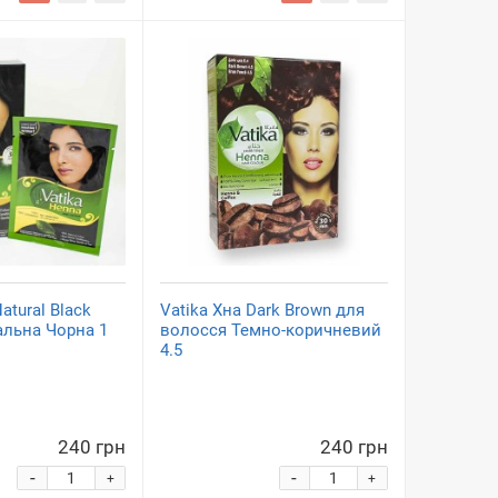
atural Black
Vatika Хна Dark Brown для
альна Чорна 1
волосся Темно-коричневий
4.5
240 грн
240 грн
-
-
+
+