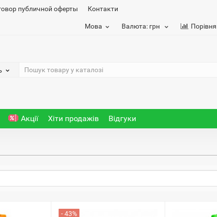
говор публичной оферты
Контакти
Мова
Валюта:
грн
Порівня
ь
Акції
Хіти продажів
Відгуки
- 43%