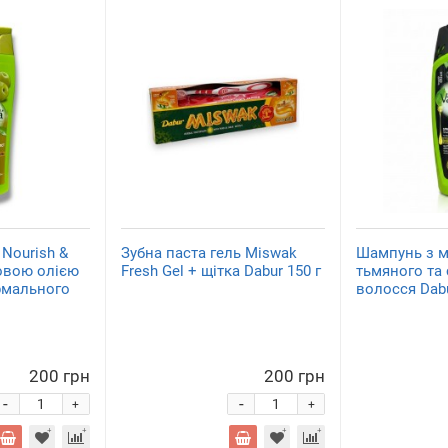
Nourish &
Зубна паста гель Miswak
Шампунь з 
ковою олією
Fresh Gel + щітка Dabur 150 г
тьмяного та
рмального
волосся Dabu
200 грн
200 грн
-
-
+
+