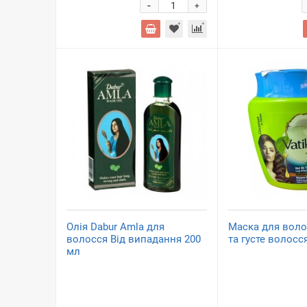
-
+
Олія Dabur Amla для
Маска для воло
волосся Від випадання 200
та густе волосся
мл