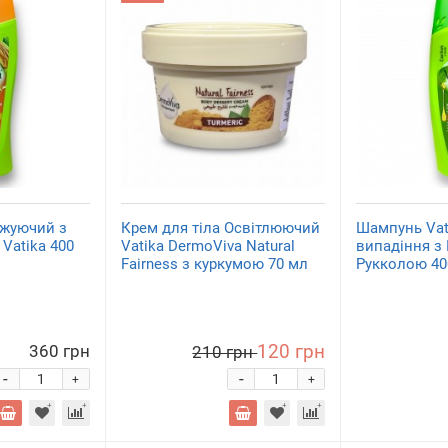
жуючий з
Крем для тіла Освітлюючий
Шампунь Vat
Vatika 400
Vatika DermoViva Natural
випадіння з
Fairness з куркумою 70 мл
Рукколою 40
120 грн
360 грн
210 грн
-
-
+
+