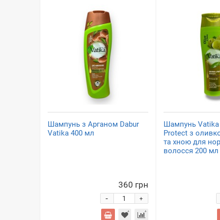
Шампунь з Арганом Dabur
Шампунь Vatika 
Vatika 400 мл
Protect з олив
та хною для но
волосся 200 мл
360 грн
-
+