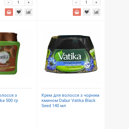
-
-
+
+
олосся з
Крем для волосся з чорним
ka 500 гр
кмином Dabur Vatika Black
Seed 140 мл