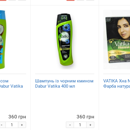
осом
Шампунь із чорним кмином
VATIKA Хна N
abur Vatika
Dabur Vatika 400 мл
Фарба натур
360 грн
360 грн
-
-
+
+