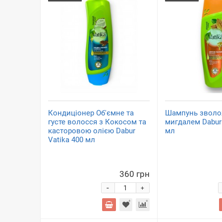
Кондиціонер Об'ємне та
Шампунь зволо
густе волосся з Кокосом та
мигдалем Dabur 
касторовою олією Dabur
мл
Vatika 400 мл
360 грн
-
+