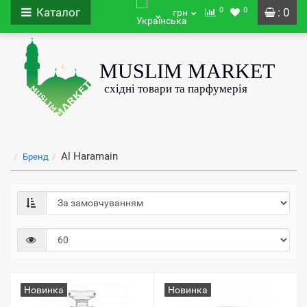
0
0
Каталог
: 0
грн
Al Haramain
Бренд
Новинка
Новинка