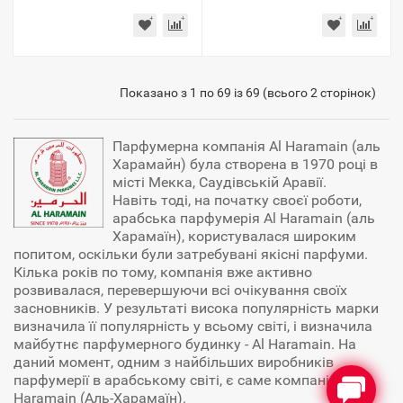
Показано з 1 по 69 із 69 (всього 2 сторінок)
Парфумерна компанія Al Haramain (аль
Харамайн) була створена в 1970 році в
місті Мекка, Саудівській Аравії.
Навіть тоді, на початку своєї роботи,
арабська парфумерія Al Haramain (аль
Харамаїн), користувалася широким
попитом, оскільки були затребувані якісні парфуми.
Кілька років по тому, компанія вже активно
розвивалася, перевершуючи всі очікування своїх
засновників. У результаті висока популярність марки
визначила її популярність у всьому світі, і визначила
майбутнє парфумерного будинку - Al Haramain. На
даний момент, одним з найбільших виробників
парфумерії в арабському світі, є саме компанія Al
Haramain (Аль-Харамаїн).