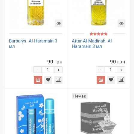
Burburys. Al Haramain 3
Attar Al-Madinah. Al
мл
Haramain 3 мл
90 грн
90 грн
-
-
+
+
Немає