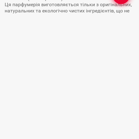
Ця парфумерія виготовляється тільки з оригінальних,
натуральних та екологічно чистих інгредієнтів, що не
містять спирту. Всім відомо, що природні олії мають
лікувальні властивості і сприятливо впливають на
настрій людини.
Нині Al Haramain - найвідоміший бренд і виробник
арабської парфумерії на Близькому та Середньому
Сході. Головний офіс компанії знаходиться в Дубаї,
фабрика компанії знаходиться в ОАЕ в місті Аджман. В
даний момент оснащення сучасним обладнанням
лабораторії Al Haramain дозволяє виробляти
продукцію вищої якості. Провідні фітохіміки індустрії,
які очолюють виробництво, дуже відповідально та
якісно підходять до роботи зі створення нових
ароматів. Крім того, оригінальність та дизайн
флаконів парфумів al Haramain "Аль Харамейн" - це
справжній витвір мистецтва! Оригінальність флаконів,
виконаних у східному стилі, інкрустованих золотом,
деревом, стразами, гірським кришталем завжди
виділяє їх на тлі виробів інших виробників, а це
означає, що вони підійдуть як неповторний і
оригінальний подарунок своїй близькій людині, або