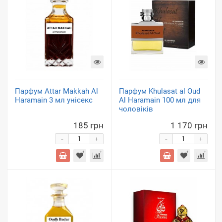
Парфум Attar Makkah Al
Парфум Khulasat al Oud
Haramain 3 мл унісекс
Al Haramain 100 мл для
чоловіків
185 грн
1 170 грн
-
-
+
+