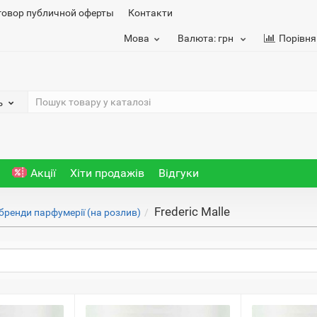
говор публичной оферты
Контакти
Мова
Валюта:
грн
Порівня
ь
Акції
Хіти продажів
Відгуки
Frederic Malle
 бренди парфумерії (на розлив)