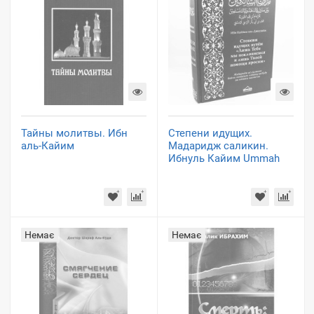
Тайны молитвы. Ибн
Степени идущих.
аль-Кайим
Мадаридж саликин.
Ибнуль Кайим Ummah
Немає
Немає