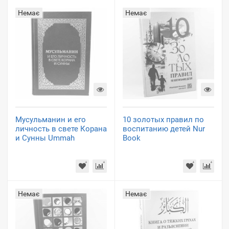
Немає
Немає
Мусульманин и его
10 золотых правил по
личность в свете Корана
воспитанию детей Nur
и Сунны Ummah
Book
Немає
Немає