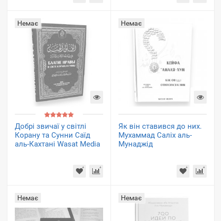
Немає
Немає
Добрі звичаї у світлі
Як він ставився до них.
Корану та Сунни Саїд
Мухаммад Саліх аль-
аль-Кахтані Wasat Media
Мунаджід
Немає
Немає