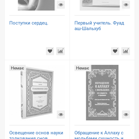
Поступки сердец.
Первый учитель. Фуад
аш-Шальхуб
Немає
Немає
Освещение основ науки
Обращение к Аллаху с
толкования снов.
мольбами сущность и