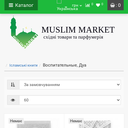
0
0
Каталог
: 0
грн
Воспитательные, Дуа
Ісламські книги
Немає
Немає