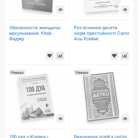
Обязанности женщины
Роз'яснення десяти
мусульманки. Kitab
норм пристойності Саліх
Фаджр
Аль-Усеймі
Немає
Немає
100 дуа з Корану і
Виховання дітей у світлі