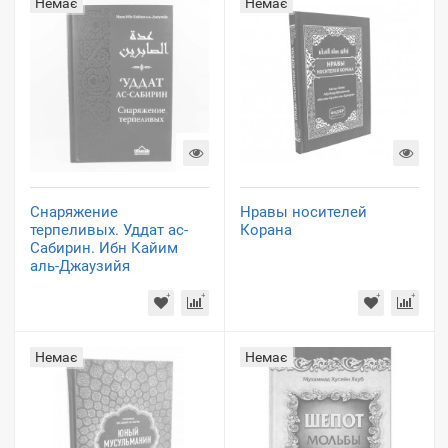
Немає
Немає
Снаряжение
Нравы носителей
терпеливых. Уддат ас-
Корана
Сабирин. Ибн Кайим
аль-Джаузийя
Немає
Немає