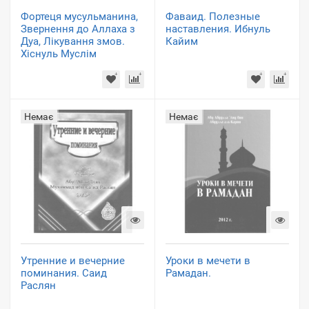
Фортеця мусульманина,
Фаваид. Полезные
Звернення до Аллаха з
наставления. Ибнуль
Дуа, Лікування змов.
Кайим
Хіснуль Муслім
Немає
Немає
Утренние и вечерние
Уроки в мечети в
поминания. Саид
Рамадан.
Раслян