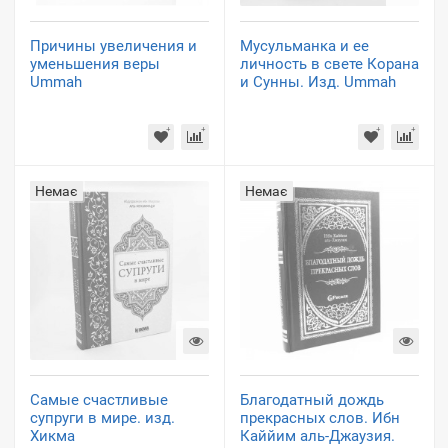
Причины увеличения и
Мусульманка и ее
уменьшения веры
личность в свете Корана
Ummah
и Сунны. Изд. Ummah
Немає
Немає
Самые счастливые
Благодатный дождь
супруги в мире. изд.
прекрасных слов. Ибн
Хикма
Каййим аль-Джаузия.