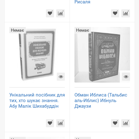
Рисаля
Немає
Немає
Унікальний посібник для
Обман Иблиса (Тальбис
тих, хто шукає знання.
аль-Иблис) Ибнуль
Абу Малік Шихабуддін
Джаузи