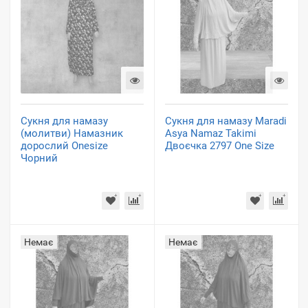
Сукня для намазу
Сукня для намазу Maradi
(молитви) Намазник
Asya Namaz Takimi
дорослий Onesize
Двоєчка 2797 One Size
Чорний
Немає
Немає