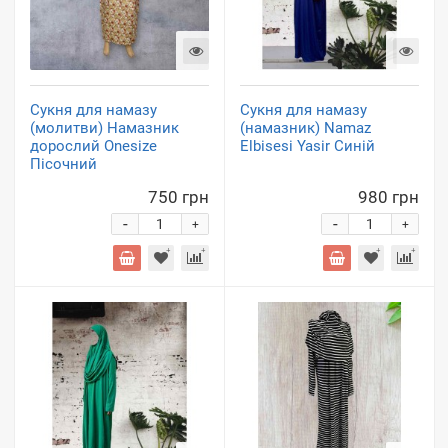
Сукня для намазу
Сукня для намазу
(молитви) Намазник
(намазник) Namaz
дорослий Onesize
Elbisesi Yasir Синій
Пісочний
750 грн
980 грн
-
-
+
+