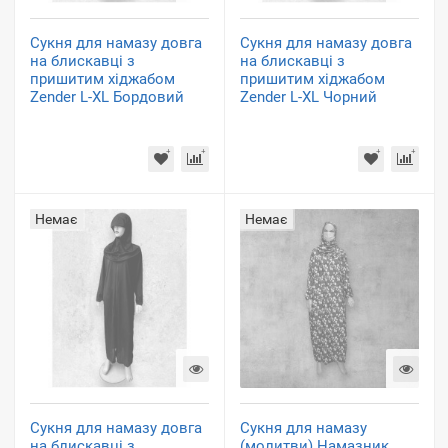
Сукня для намазу довга
Сукня для намазу довга
на блискавці з
на блискавці з
пришитим хіджабом
пришитим хіджабом
Zender L-XL Бордовий
Zender L-XL Чорний
Немає
Немає
Сукня для намазу довга
Сукня для намазу
на блискавці з
(молитви) Намазник