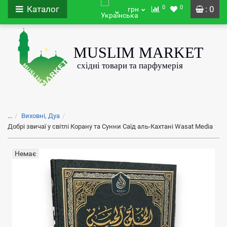
0
0
Каталог
: 0
грн
...
Виховні, Дуа
Добрі звичаї у світлі Корану та Сунни Саїд аль-Кахтані Wasat Media
Немає