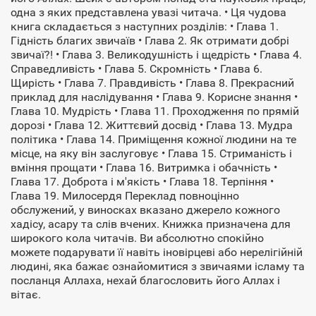
одна з яких представлена увазі читача. • Ця чудова
книга складається з наступних розділів: • Глава 1.
Гідність благих звичаїв • Глава 2. Як отримати добрі
звичаї?! • Глава 3. Великодушність і щедрість • Глава 4.
Справедливість • Глава 5. Скромність • Глава 6.
Щирість • Глава 7. Правдивість • Глава 8. Прекрасний
приклад для наслідування • Глава 9. Корисне знання •
Глава 10. Мудрість • Глава 11. Проходження по прямій
дорозі • Глава 12. Життєвий досвід • Глава 13. Мудра
політика • Глава 14. Приміщення кожної людини на те
місце, на яку він заслуговує • Глава 15. Стриманість і
вміння прощати • Глава 16. Витримка і обачність •
Глава 17. Доброта і м'якість • Глава 18. Терпіння •
Глава 19. Милосердя Переклад повноцінно
обслужений, у виносках вказано джерело кожного
хадісу, асару та слів вчених. Книжка призначена для
широкого кола читачів. Ви абсолютно спокійно
можете подарувати її навіть іновірцеві або нерелігійній
людині, яка бажає ознайомитися з звичаями ісламу та
посланця Аллаха, нехай благословить його Аллах і
вітає.