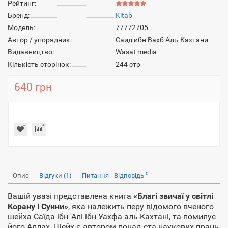
Рейтинг:
Бренд:
Kitab
Модель:
77772705
Автор / упорядник:
Саид ибн Вахб Аль-Кахтани
Видавництво:
Wasat media
Кількість сторінок:
244 стр
640 грн
0
Опис
Відгуки (1)
Питання - Відповідь
Вашій увазі представлена книга
«Благі звичаї у світлі
Корану і Сунни»
, яка належить перу відомого вченого
шейха Саїда ібн 'Алі ібн Уахфа аль-Кахтані, та помилує
його Аллах. Шейх є автором понад ста наукових праць,