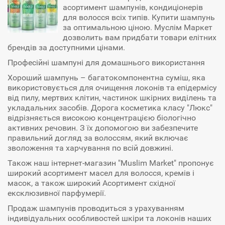
асортимент шампунів, кондиціонерів
для волосся всіх типів. Купити шампунь
за оптимальною ціною. Муслім Маркет
дозволить вам придбати товари елітних
брендів за доступними цінами.
Професійні шампуні для домашнього використання
Хороший шампунь – багатокомпонентна суміш, яка
використовується для очищення локонів та епідермісу
від пилу, мертвих клітин, частинок шкірних виділень та
укладальних засобів. Дорога косметика класу "Люкс"
відрізняється високою концентрацією біологічно
активних речовин. З їх допомогою ви забезпечите
правильний догляд за волоссям, який включає
зволоження та харчування по всій довжині.
Також наш інтернет-магазин "Muslim Market" пропонує
широкий асортимент масел для волосся, кремів і
масок, а також широкий Асортимент східної
ексклюзивної парфумерії.
Продаж шампунів проводиться з урахуванням
індивідуальних особливостей шкіри та локонів наших