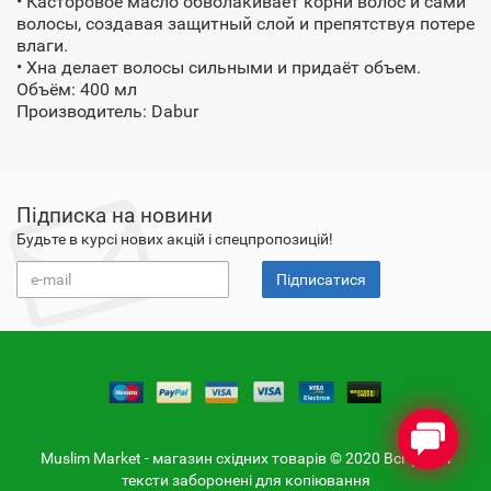
• Касторовое масло обволакивает корни волос и сами
волосы, создавая защитный слой и препятствуя потере
влаги.
• Хна делает волосы сильными и придаёт объем.
Oбъём: 400 мл
Производитель: Dabur
Підписка на новини
Будьте в курсі нових акцій і спецпропозицій!
Підписатися
Muslim Market - магазин східних товарів © 2020 Всі фото і
тексти заборонені для копіювання