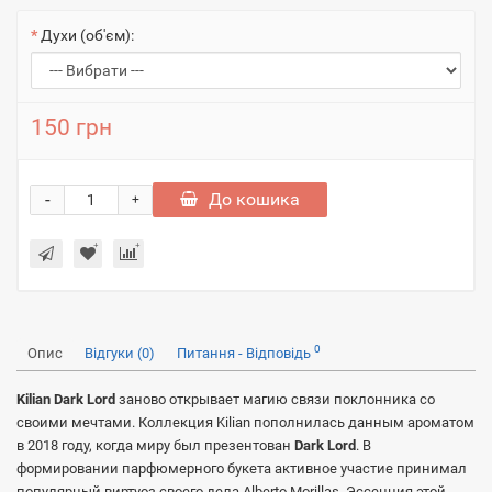
Духи (об'єм):
150 грн
-
До кошика
+
0
Опис
Відгуки (0)
Питання - Відповідь
Kilian Dark Lord
заново открывает магию связи поклонника со
своими мечтами. Коллекция Kilian пополнилась данным ароматом
в 2018 году, когда миру был презентован
Dark Lord
. В
формировании парфюмерного букета активное участие принимал
популярный виртуоз своего дела Alberto Morillas. Эссенция этой