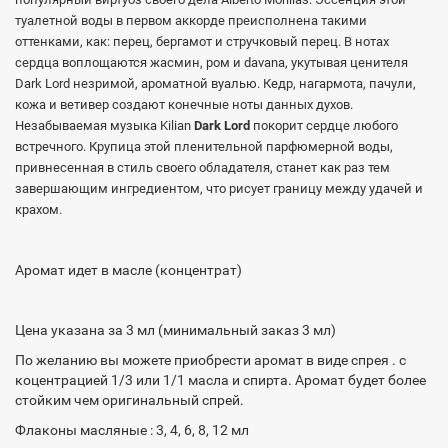
туалетной воды в первом аккорде преисполнена такими
оттенками, как: перец, бергамот и стручковый перец. В нотах
сердца воплощаются жасмин, ром и davana, укутывая ценителя
Dark Lord незримой, ароматной вуалью. Кедр, нагармота, пачули,
кожа и ветивер создают конечные ноты данных духов.
Незабываемая музыка Kilian
Dark Lord
покорит сердце любого
встречного. Крупица этой пленительной парфюмерной воды,
привнесенная в стиль своего обладателя, станет как раз тем
завершающим ингредиентом, что рисует границу между удачей и
крахом.
Аромат идет в масле (концентрат)
Цена указана за 3 мл (минимальный заказ 3 мл)
По желанию вы можете приобрести аромат в виде спрея . с
коцентрацией 1/3 или 1/1 масла и спирта. Аромат будет более
стойким чем оригинальный спрей.
Флаконы масляные : 3, 4, 6, 8, 12 мл