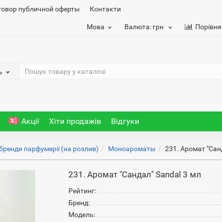
говор публичной оферты
Контакти
Мова
Валюта:
грн
Порівня
ь
Акції
Хіти продажів
Відгуки
 бренди парфумерії (на розлив)
Моноароматы
231. Аромат "Сан
231. Аромат "Сандал" Sandal 3 мл
Рейтинг:
Бренд:
Модель: