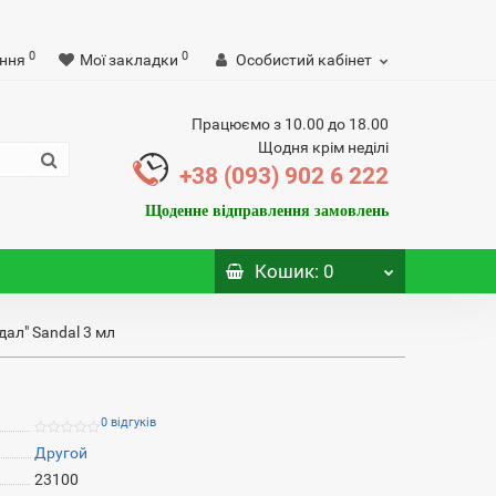
0
0
ння
Мої закладки
Особистий кабінет
Працюємо з 10.00 до 18.00
Щодня крім неділі
+38 (093) 902 6 222
Щоденне відправлення замовлень
Кошик
: 0
дал" Sandal 3 мл
0 відгуків
Другой
23100