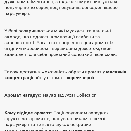
дуже компліментарно, завдяки чому користується
популярністю серед поціновувачів солодкої нішевої
парфумерії.
У базі розкриваються м’які мускусні та ванільні
акорди, що надають композиції глибини та
завершеності. Багато хто порівнює цей аромат із
ягідним морозивом і вершковим десертом, який
залишає після себе приємний солодкий післясмак.
Також доступна можливість обрати аромат у
масляній
концентрації
або у форматі
спрей-версії
.
Аромат нагадує:
Hayati від Attar Collection
Кому підійде аромат:
Поціновувачам солодких
фруктових ароматів, шанувальникам нішевої
парфумерії та тим, хто шукає яскравий
компліментарний аромат на кожен день.