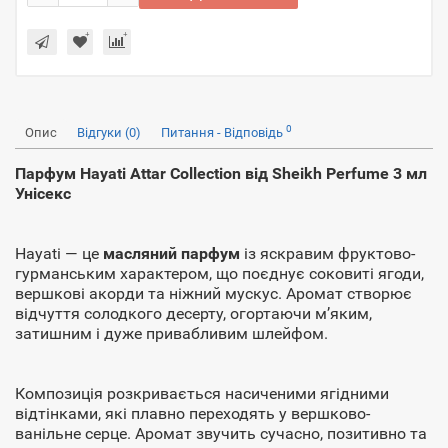
0
Опис
Відгуки (0)
Питання - Відповідь
Парфум Hayati Attar Collection від Sheikh Perfume 3 мл
Унісекс
Hayati — це
масляний парфум
із яскравим фруктово-
гурманським характером, що поєднує соковиті ягоди,
вершкові акорди та ніжний мускус. Аромат створює
відчуття солодкого десерту, огортаючи м’яким,
затишним і дуже привабливим шлейфом.
Композиція розкривається насиченими ягідними
відтінками, які плавно переходять у вершково-
ванільне серце. Аромат звучить сучасно, позитивно та