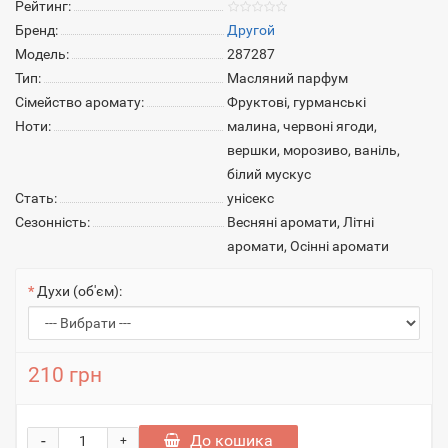
Рейтинг:
Бренд:
Другой
Модель:
287287
Тип:
Масляний парфум
Сімейство аромату:
Фруктові, гурманські
Ноти:
малина, червоні ягоди,
вершки, морозиво, ваніль,
білий мускус
Стать:
унісекс
Сезонність:
Весняні аромати, Літні
аромати, Осінні аромати
Духи (об'єм):
210 грн
-
До кошика
+