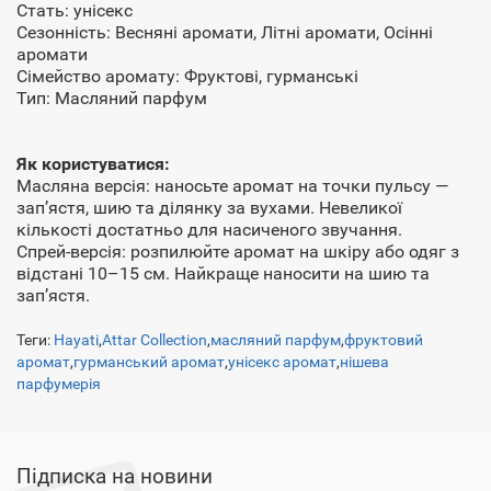
Стать: унісекс
Сезонність: Весняні аромати, Літні аромати, Осінні
аромати
Сімейство аромату: Фруктові, гурманські
Тип: Масляний парфум
Як користуватися:
Масляна версія: наносьте аромат на точки пульсу —
зап’ястя, шию та ділянку за вухами. Невеликої
кількості достатньо для насиченого звучання.
Спрей-версія: розпилюйте аромат на шкіру або одяг з
відстані 10–15 см. Найкраще наносити на шию та
зап’ястя.
Теги:
Hayati
,
Attar Collection
,
масляний парфум
,
фруктовий
аромат
,
гурманський аромат
,
унісекс аромат
,
нішева
парфумерія
Підписка на новини