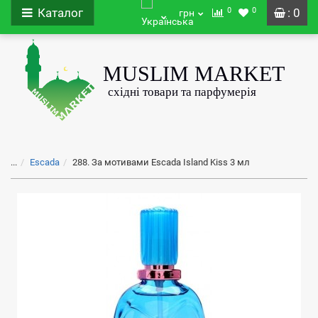
0
0
Каталог
: 0
грн
...
Escada
288. За мотивами Escada Island Kiss 3 мл