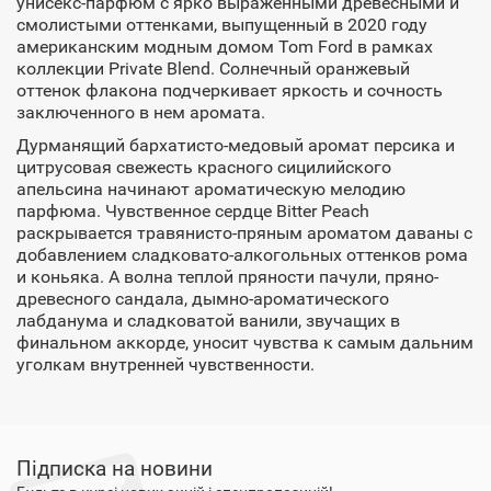
унисекс-парфюм с ярко выраженными древесными и
смолистыми оттенками, выпущенный в 2020 году
американским модным домом Tom Ford в рамках
коллекции Private Blend. Солнечный оранжевый
оттенок флакона подчеркивает яркость и сочность
заключенного в нем аромата.
Дурманящий бархатисто-медовый аромат персика и
цитрусовая свежесть красного сицилийского
апельсина начинают ароматическую мелодию
парфюма. Чувственное сердце Bitter Peach
раскрывается травянисто-пряным ароматом даваны с
добавлением сладковато-алкогольных оттенков рома
и коньяка. А волна теплой пряности пачули, пряно-
древесного сандала, дымно-ароматического
лабданума и сладковатой ванили, звучащих в
финальном аккорде, уносит чувства к самым дальним
уголкам внутренней чувственности.
Підписка на новини