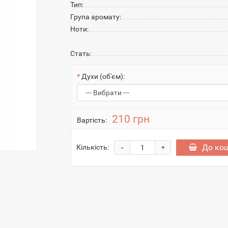
Тип:
Група аромату:
Ноти:
Стать:
Духи (об'єм):
210 грн
Вартість:
-
До ко
Кількість:
+