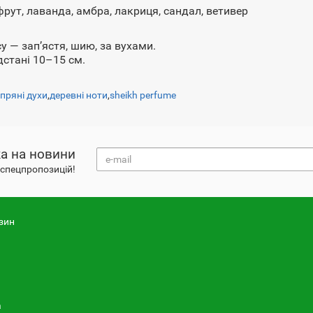
фрут, лаванда, амбра, лакриця, сандал, ветивер
у — зап’ястя, шию, за вухами.
дстані 10–15 см.
,
пряні духи
,
деревні ноти
,
sheikh perfume
а на новини
і спецпропозицій!
зин
а