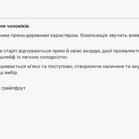
ля чоловіків
ужним пряно-деревним характером. Композиція звучить впе
 старті відчуваються пряні й свіжі акорди, далі проявляєть
шлейф із легкою солодкістю.
ривається м’яко та поступово, створюючи насичене та ак
ш вибір.
, грейпфрут