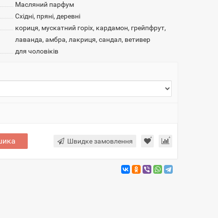
Масляний парфум
Східні, пряні, деревні
кориця, мускатний горіх, кардамон, грейпфрут,
лаванда, амбра, лакриця, сандал, ветивер
для чоловіків
шика
Швидке замовлення