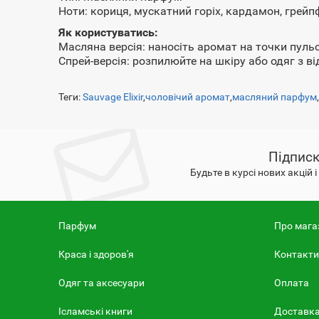
Ноти: кориця, мускатний горіх, кардамон, грейп
Як користуватись:
Масляна версія: наносіть аромат на точки пульс
Спрей-версія: розпилюйте на шкіру або одяг з ві
Теги:
Sauvage Elixir
,
чоловічий аромат
,
масляний парфум
Підписк
Будьте в курсі нових акцій 
Парфум
Про мага
Краса і здоров'я
Контакти
Одяг та аксесуари
Оплата
Ісламські книги
Доставк