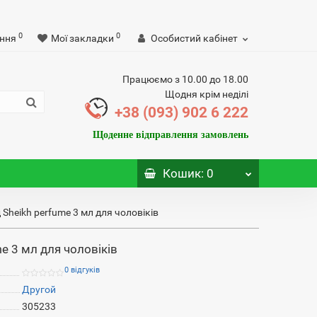
0
0
ння
Мої закладки
Особистий кабінет
Працюємо з 10.00 до 18.00
Щодня крім неділі
+38 (093) 902 6 222
Щоденне відправлення замовлень
Кошик
: 0
д Sheikh perfume 3 мл для чоловіків
me 3 мл для чоловіків
0 відгуків
Другой
305233