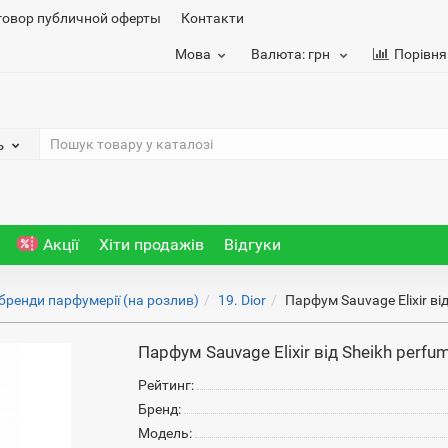
говор публичной оферты
Контакти
Мова
Валюта:
грн
Порівня
ь
Акції
Хіти продажів
Відгуки
 бренди парфумерії (на розлив)
19. Dior
Парфум Sauvage Elixir ві
Парфум Sauvage Elixir від Sheikh perfu
Рейтинг:
Бренд:
Модель: