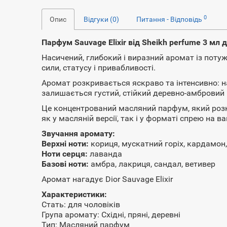
0
Опис
Відгуки (0)
Питання - Відповідь
Парфум Sauvage Elixir від Sheikh perfume 3 мл д
Насичений, глибокий і виразний аромат із пот
сили, статусу і привабливості.
Аромат розкривається яскраво та інтенсивно: на
залишається густий, стійкий деревно-амбровий 
Це концентрований масляний парфум, який розк
як у масляній версії, так і у форматі спрею на ва
Звучання аромату:
Верхні ноти:
кориця, мускатний горіх, кардамон
Ноти серця:
лаванда
Базові ноти:
амбра, лакриця, сандал, ветивер
Аромат нагадує Dior Sauvage Elixir
Характеристики:
Стать: для чоловіків
Група аромату: Східні, пряні, деревні
Тип: Масляний парфум