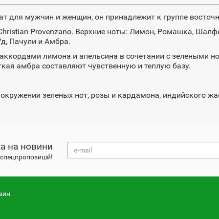
ат для мужчин и женщин, он принадлежит к группе восточ
hristian Provenzano. Верхние ноты: Лимон, Ромашка, Шалф
д, Пачули и Амбра.
ккордами лимона и апельсина в сочетании с зелеными нот
гкая амбра составляют чувственную и теплую базу.
 окружении зеленых нот, розы и кардамона, индийского жа
а на новини
і спецпропозицій!
зин