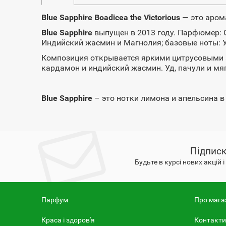
Blue Sapphire
Boadicea the Victorious
— это аром
Blue Sapphire
выпущен в 2013 году. Парфюмер: C
Индийский жасмин и Магнолия; базовые ноты: У
Композиция открывается яркими цитрусовыми а
кардамон и индийский жасмин. Уд, пачули и мя
Blue Sapphire
– это нотки лимона и апельсина в
Підписк
Будьте в курсі нових акцій 
Парфум
Про мага
Краса і здоров'я
Контакти