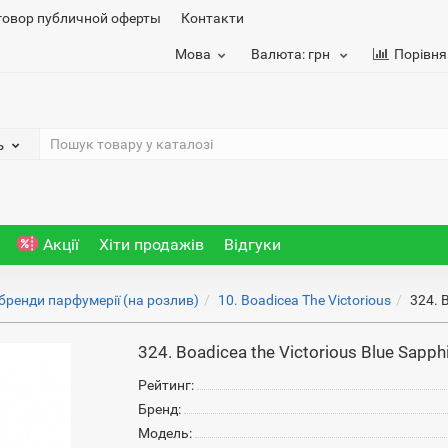
говор публичной оферты
Контакти
Мова
Валюта:
грн
Порівня
ь
Акції
Хіти продажів
Відгуки
 бренди парфумерії (на розлив)
10. Boadicea The Victorious
324. 
324. Boadicea the Victorious Blue Sapph
Рейтинг:
Бренд:
Модель: