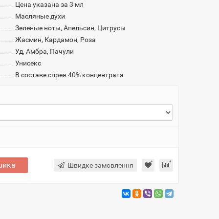
Цена указана за 3 мл
Масляные духи
Зеленые ноты, Апельсин, Цитрусы
Жасмин, Кардамон, Роза
Уд, Амбра, Пачули
Унисекс
В составе спрея 40% концентрата
шика
Швидке замовлення