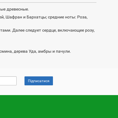
ные древесные.
ей, Шафран и Бархатцы; средние ноты: Роза,
ами. Далее следует сердце, включающее розу,
смина, дерева Уда, амбры и пачули.
Підписатися