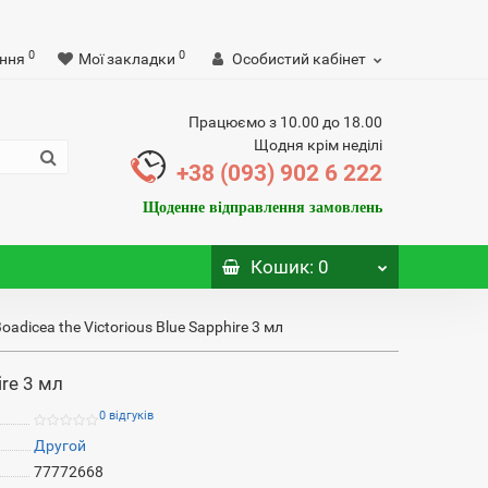
0
0
ння
Мої закладки
Особистий кабінет
Працюємо з 10.00 до 18.00
Щодня крім неділі
+38 (093) 902 6 222
Щоденне відправлення замовлень
Кошик
: 0
Boadicea the Victorious Blue Sapphire 3 мл
ire 3 мл
0 відгуків
Другой
77772668