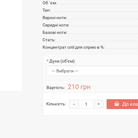
Об `єм:
Тип:
Верхні ноти:
Середні ноти:
Базові ноти:
Стать:
Концентрат олії для спрею в %:
Духи (об'єм):
210 грн
Вартість:
-
До ко
Кількість:
+