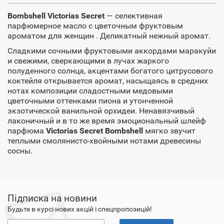
Bombshell Victorias Secret
— селективная
парфюмерное масло с цветочным фруктовым
ароматом для женщин . Деликатный нежный аромат.
Сладкими сочными фруктовыми аккордами маракуйи
и свежими, сверкающими в лучах жаркого
полуденного солнца, акцентами богатого цитрусового
коктейля открывается аромат, насыщаясь в средних
нотах композиции сладостными медовыми
цветочными оттенками пиона и утонченной
экзотической ванильной орхидеи. Ненавязчивый
лаконичный и в то же время эмоциональный шлейф
парфюма
Victorias Secret Bombshell
мягко звучит
теплыми смолянисто-хвойными нотами древесины
сосны.
Підписка на новини
Будьте в курсі нових акцій і спецпропозицій!