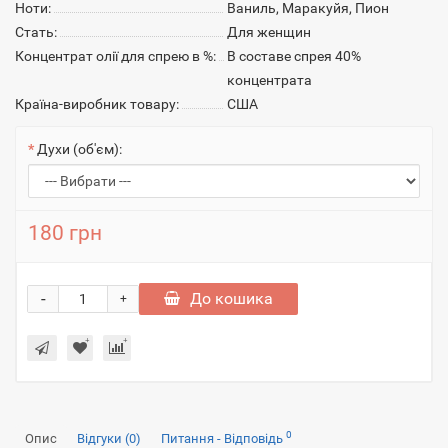
Ноти:
Ваниль, Маракуйя, Пион
Стать:
Для женщин
Концентрат олії для спрею в %:
В составе спрея 40%
концентрата
Країна-виробник товару:
США
Духи (об'єм):
180 грн
-
До кошика
+
0
Опис
Відгуки (0)
Питання - Відповідь