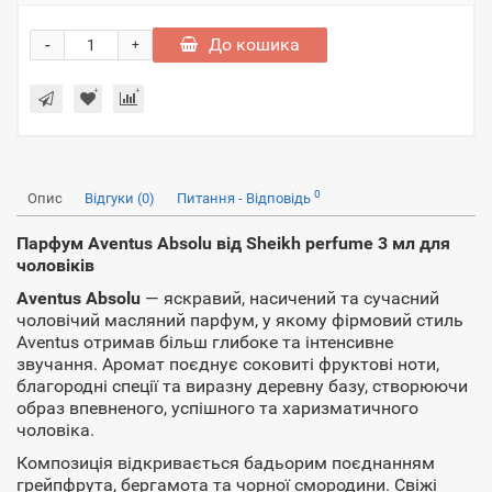
-
До кошика
+
0
Опис
Відгуки (0)
Питання - Відповідь
Парфум Aventus Absolu від Sheikh perfume 3 мл для
чоловіків
Aventus Absolu
— яскравий, насичений та сучасний
чоловічий масляний парфум, у якому фірмовий стиль
Aventus отримав більш глибоке та інтенсивне
звучання. Аромат поєднує соковиті фруктові ноти,
благородні спеції та виразну деревну базу, створюючи
образ впевненого, успішного та харизматичного
чоловіка.
Композиція відкривається бадьорим поєднанням
грейпфрута, бергамота та чорної смородини. Свіжі