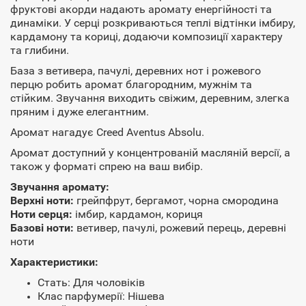
фруктові акорди надають аромату енергійності та
динаміки. У серці розкриваються теплі відтінки імбиру,
кардамону та кориці, додаючи композиції характеру
та глибини.
База з ветивера, пачулі, деревних нот і рожевого
перцю робить аромат благородним, мужнім та
стійким. Звучання виходить свіжим, деревним, злегка
пряним і дуже елегантним.
Аромат нагадує Creed Aventus Absolu.
Аромат доступний у концентрованій масляній версії, а
також у форматі спрею на ваш вибір.
Звучання аромату:
Верхні ноти:
грейпфрут, бергамот, чорна смородина
Ноти серця:
імбир, кардамон, кориця
Базові ноти:
ветивер, пачулі, рожевий перець, деревні
ноти
Характеристики:
Стать: Для чоловіків
Клас парфумерії: Нішева