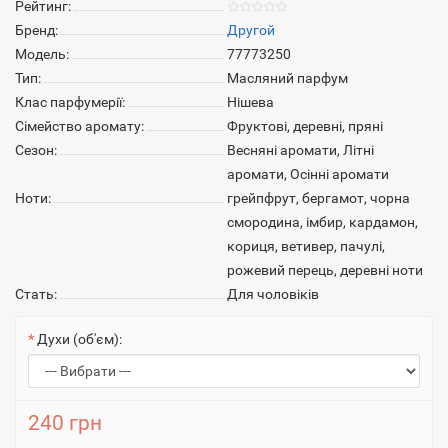
Рейтинг:
Бренд:
Другой
Модель:
77773250
Тип:
Масляний парфум
Клас парфумерії:
Нішева
Сімейство аромату:
Фруктові, деревні, пряні
Сезон:
Весняні аромати, Літні
аромати, Осінні аромати
Ноти:
грейпфрут, бергамот, чорна
смородина, імбир, кардамон,
кориця, ветивер, пачулі,
рожевий перець, деревні ноти
Стать:
Для чоловіків
Духи (об'єм):
240 грн