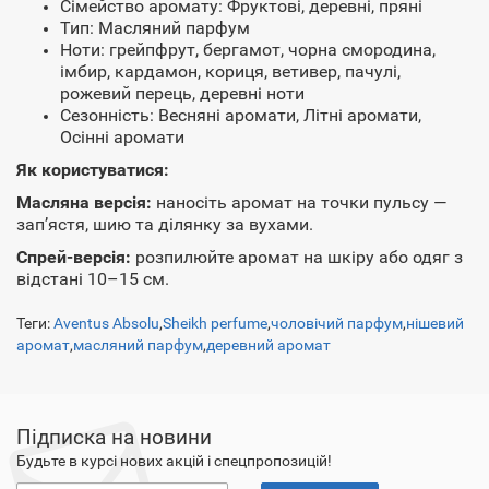
Сімейство аромату: Фруктові, деревні, пряні
Тип: Масляний парфум
Ноти: грейпфрут, бергамот, чорна смородина,
імбир, кардамон, кориця, ветивер, пачулі,
рожевий перець, деревні ноти
Сезонність: Весняні аромати, Літні аромати,
Осінні аромати
Як користуватися:
Масляна версія:
наносіть аромат на точки пульсу —
зап’ястя, шию та ділянку за вухами.
Спрей-версія:
розпилюйте аромат на шкіру або одяг з
відстані 10–15 см.
Теги:
Aventus Absolu
,
Sheikh perfume
,
чоловічий парфум
,
нішевий
аромат
,
масляний парфум
,
деревний аромат
Підписка на новини
Будьте в курсі нових акцій і спецпропозицій!