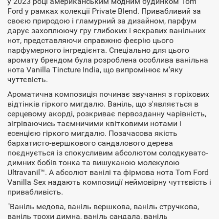
у 2023 році американським модним будинком Tom
Ford у рамках колекції Private Blend. Привабливий за
своєю природою і гламурний за дизайном, парфум
дарує захоплюючу гру глибоких і яскравих ванільних
нот, представляючи справжню феєрію цього
парфумерного інгредієнта. Спеціально для цього
аромату брендом була розроблена особлива ванільна
нота Vanilla Tincture India, що випромінює м'яку
чуттєвість.
Ароматична композиція починає звучання з горіхових
відтінків гіркого мигдалю. Ваніль, що з'являється в
серцевому акорді, розкриває первозданну чарівність,
зігріваючись таємничими квітковими нотами і
есенцією гіркого мигдалю. Позачасова якість
бархатисто-вершкового сандалового дерева
поєднується із спокусливим абсолютом солодкувато-
димних бобів тонка та вишуканою молекулою
Ultravanil™. А абсолют ванілі та фірмова нота Tom Ford
Vanilla Sex надають композиції неймовірну чуттєвість і
привабливість.
"Ваніль медова, ваніль вершкова, ваніль стручкова,
ваніль трохи димна, ваніль сандала, ваніль