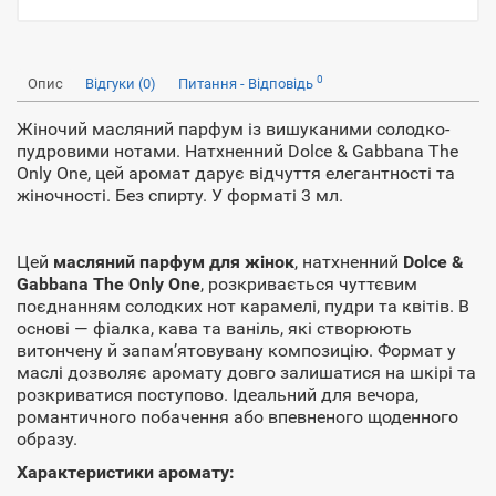
0
Опис
Відгуки (0)
Питання - Відповідь
Жіночий масляний парфум із вишуканими солодко-
пудровими нотами. Натхненний Dolce & Gabbana The
Only One, цей аромат дарує відчуття елегантності та
жіночності. Без спирту. У форматі 3 мл.
Цей
масляний парфум для жінок
, натхненний
Dolce &
Gabbana The Only One
, розкривається чуттєвим
поєднанням солодких нот карамелі, пудри та квітів. В
основі — фіалка, кава та ваніль, які створюють
витончену й запам’ятовувану композицію. Формат у
маслі дозволяє аромату довго залишатися на шкірі та
розкриватися поступово. Ідеальний для вечора,
романтичного побачення або впевненого щоденного
образу.
Характеристики аромату: