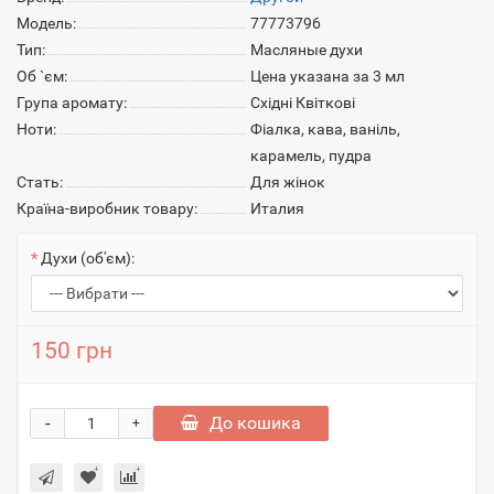
Модель:
77773796
Тип:
Масляные духи
Об `єм:
Цена указана за 3 мл
Група аромату:
Східні Квіткові
Ноти:
Фіалка, кава, ваніль,
карамель, пудра
Стать:
Для жінок
Країна-виробник товару:
Италия
Духи (об'єм):
150 грн
-
До кошика
+