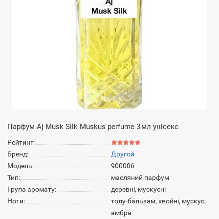
Парфум Aj Musk Silk Muskus perfume 3 мл унісекс
Рейтинг:
Бренд:
Другой
Модель:
900006
Тип:
масляний парфум
Група аромату:
деревні, мускусні
Ноти:
толу-бальзам, хвойні, мускус,
амбра