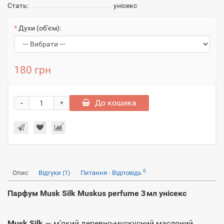
Стать:
унісекс
Духи (об'єм):
180 грн
-
До кошика
+
0
Опис
Відгуки (1)
Питання - Відповідь
Парфум Musk Silk Muskus perfume 3 мл унісекс
Musk Silk
— м’який деревно-мускусний масляний