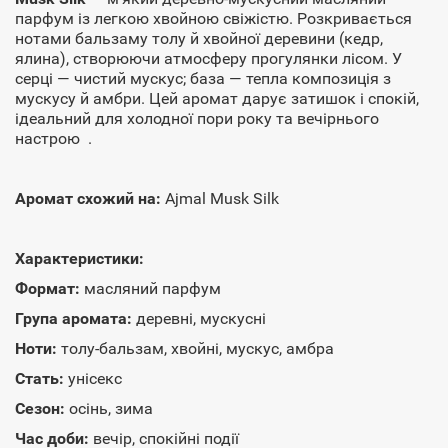
парфум із легкою хвойною свіжістю. Розкривається
нотами бальзаму толу й хвойної деревини (кедр,
ялина), створюючи атмосферу прогулянки лісом. У
серці — чистий мускус; база — тепла композиція з
мускусу й амбри. Цей аромат дарує затишок і спокій,
ідеальний для холодної пори року та вечірнього
настрою .
Аромат схожий на:
Ajmal Musk Silk
Характеристики:
Формат:
масляний парфум
Група аромата:
деревні, мускусні
Ноти:
толу-бальзам, хвойні, мускус, амбра
Стать:
унісекс
Сезон:
осінь, зима
Час доби:
вечір, спокійні події