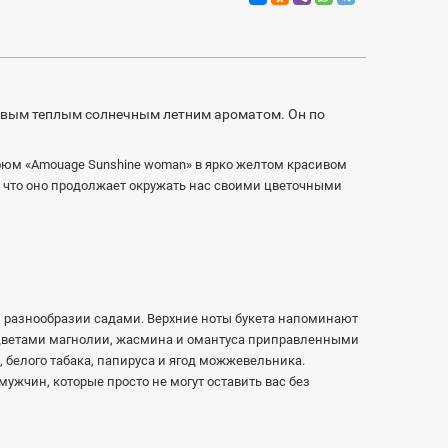
овым теплым солнечным летним ароматом. Он по
рфюм «Amouage Sunshine woman» в ярко желтом красивом
у что оно продолжает окружать нас своими цветочными
 разнообразии садами. Верхние ноты букета напоминают
цветами магнолии, жасмина и омантуса приправленными
 белого табака, папируса и ягод можжевельника.
ужчин, которые просто не могут оставить вас без