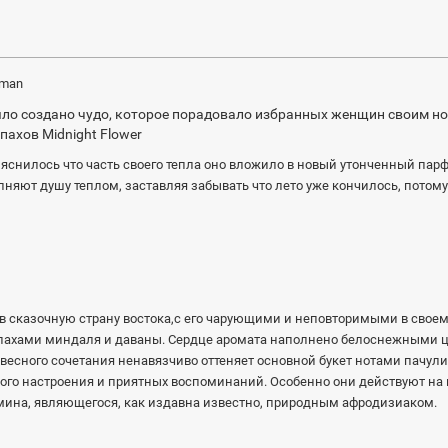
oman
ло создано чудо, которое порадовало избранных женщин своим н
пахов Midnight Flower
ыяснилось что часть своего тепла оно вложило в новый утонченный па
няют душу теплом, заставляя забывать что лето уже кончилось, потом
 сказочную страну востока,с его чарующими и неповторимыми в своем
апахами миндаля и даваны. Сердце аромата наполнено белоснежными 
весного сочетания ненавязчиво оттеняет основной букет нотами пачули,
ого настроения и приятных воспоминаний. Особенно они действуют на м
мина, являющегося, как издавна известно, природным афродизиаком.