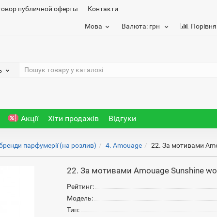
говор публичной оферты
Контакти
Мова
Валюта:
грн
Порівня
ь
Акції
Хіти продажів
Відгуки
 бренди парфумерії (на розлив)
4. Amouage
22. За мотивами Am
22. За мотивами Amouage Sunshine w
Рейтинг:
Модель:
Тип: