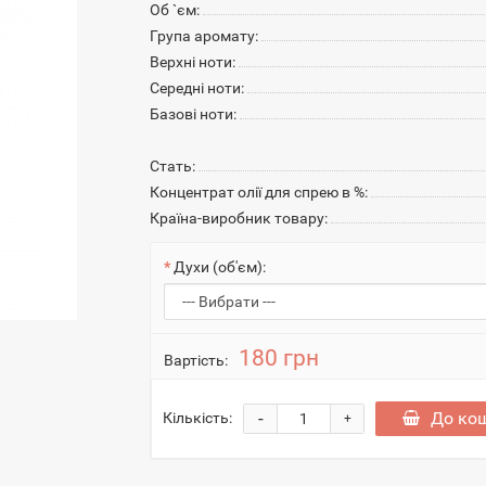
Об `єм:
Група аромату:
Верхні ноти:
Середні ноти:
Базові ноти:
Стать:
Концентрат олії для спрею в %:
Країна-виробник товару:
Духи (об'єм):
180 грн
Вартість:
-
До ко
Кількість:
+