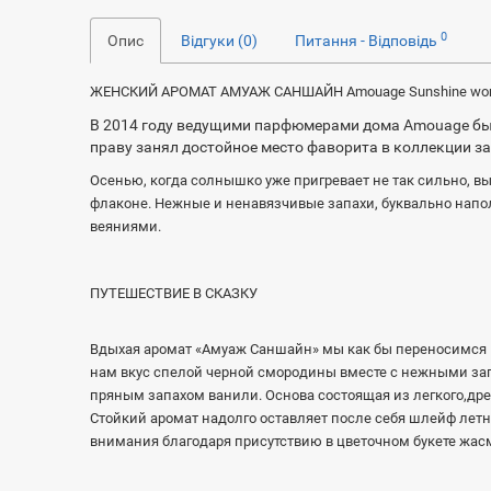
0
Опис
Відгуки (0)
Питання - Відповідь
ЖЕНСКИЙ АРОМАТ АМУАЖ САНШАЙН Amouage Sunshine w
В 2014 году ведущими парфюмерами дома Amouage бы
праву занял достойное место фаворита в коллекции за
Осенью, когда солнышко уже пригревает не так сильно, в
флаконе. Нежные и ненавязчивые запахи, буквально напол
веяниями.
ПУТЕШЕСТВИЕ В СКАЗКУ
Вдыхая аромат «Амуаж Cаншайн» мы как бы переносимся в
нам вкус спелой черной смородины вместе с нежными з
пряным запахом ванили. Основа состоящая из легкого,дре
Стойкий аромат надолго оставляет после себя шлейф летн
внимания благодаря присутствию в цветочном букете жас