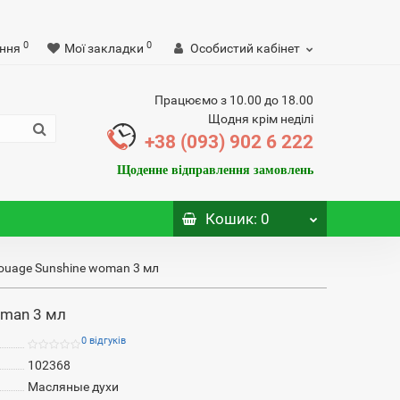
0
0
ння
Мої закладки
Особистий кабінет
Працюємо з 10.00 до 18.00
Щодня крім неділі
+38 (093) 902 6 222
Щоденне відправлення замовлень
Кошик
: 0
ouage Sunshine woman 3 мл
oman 3 мл
0 відгуків
102368
Масляные духи