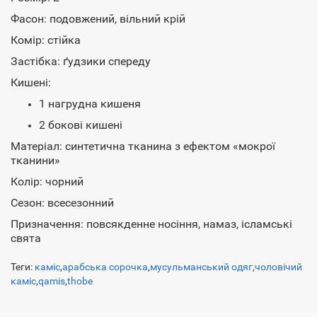
Фасон: подовжений, вільний крій
Комір: стійка
Застібка: ґудзики спереду
Кишені:
1 нагрудна кишеня
2 бокові кишені
Матеріал: синтетична тканина з ефектом «мокрої
тканини»
Колір: чорний
Сезон: всесезонний
Призначення: повсякденне носіння, намаз, ісламські
свята
Теги:
каміс
,
арабська сорочка
,
мусульманський одяг
,
чоловічий
каміс
,
qamis
,
thobe