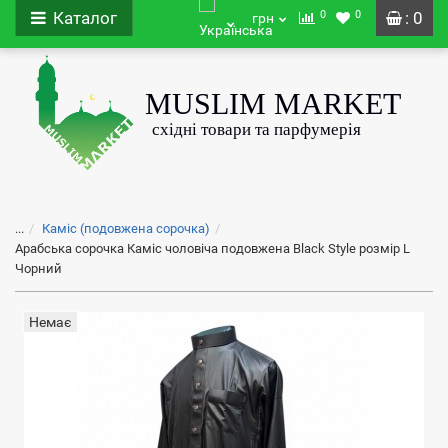
0
0
Каталог
: 0
грн
...
Каміс (подовжена сорочка)
Арабська сорочка Каміс чоловіча подовжена Black Style розмір L
Чорний
Немає