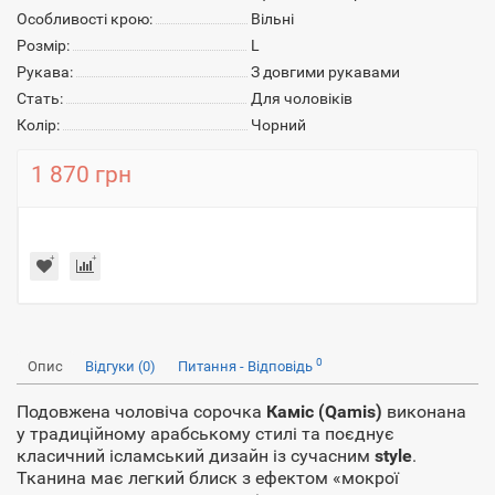
Особливості крою:
Вільні
Розмір:
L
Рукава:
З довгими рукавами
Стать:
Для чоловіків
Колір:
Чорний
1 870 грн
0
Опис
Відгуки (0)
Питання - Відповідь
Подовжена чоловіча сорочка
Каміс (Qamis)
виконана
у традиційному арабському стилі та поєднує
класичний ісламський дизайн із сучасним
style
.
Тканина має легкий блиск з ефектом «мокрої