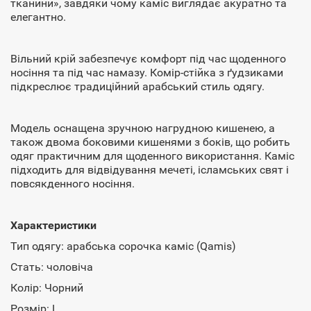
тканини», завдяки чому каміс виглядає акуратно та
елегантно.
Вільний крій забезпечує комфорт під час щоденного
носіння та під час намазу. Комір-стійка з ґудзиками
підкреслює традиційний арабський стиль одягу.
Модель оснащена зручною нагрудною кишенею, а
також двома боковими кишенями з боків, що робить
одяг практичним для щоденного використання. Каміс
підходить для відвідування мечеті, ісламських свят і
повсякденного носіння.
Характеристики
Тип одягу: арабська сорочка каміс (Qamis)
Стать: чоловіча
Колір: Чорний
Розмір: L