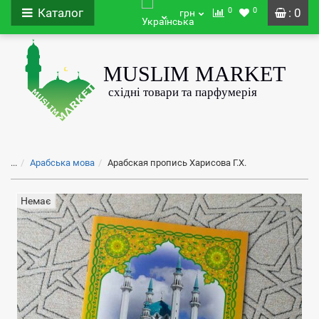
0
0
Каталог
: 0
грн
...
Арабська мова
Арабская пропись Харисова Г.Х.
Немає