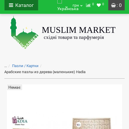
0
0
Каталог
: 0
грн
...
Пазли / Картки
Арабские пазлы из дерева (маленькие) Hadia
Немає