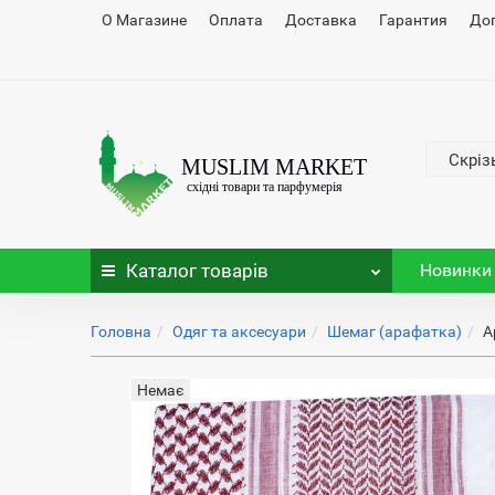
О Магазине
Оплата
Доставка
Гарантия
До
Скріз
Каталог
товарів
Новинки
Головна
Одяг та аксесуари
Шемаг (арафатка)
А
Немає