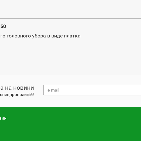
150
го головного убора в виде платка
а на новини
і спецпропозицій!
зин