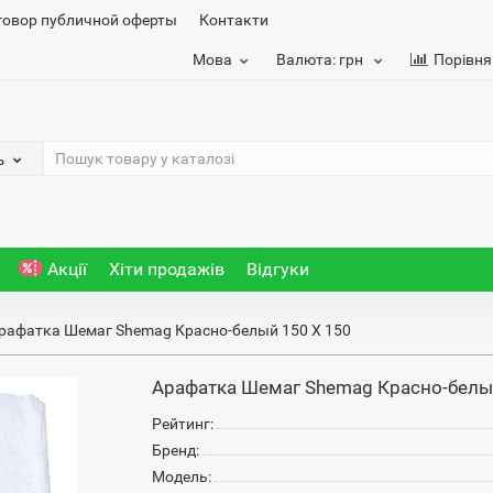
говор публичной оферты
Контакти
Мова
Валюта:
грн
Порівня
ь
Акції
Хіти продажів
Відгуки
рафатка Шемаг Shemag Красно-белый 150 Х 150
Арафатка Шемаг Shemag Красно-белы
Рейтинг:
Бренд:
Модель: