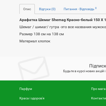
0
Опис
Відгуки (0)
Питання - Відповідь
Арафатка Шемаг Shemag Красно-белый 150 Х 
Шемаг / шимаг/ гутра -это все названия мужско
Размер 138 см на 138 см
Материал хлопок
Підписк
Будьте в курсі нових акцій 
Парфум
Про мага
Краса і здоров'я
Контакти