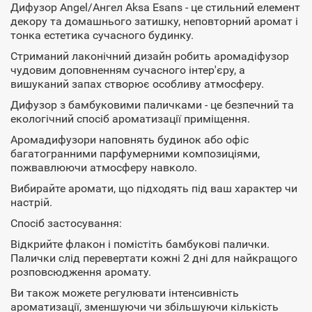
Дифузор Angel/Ангел Aksa Esans - це стильний елемент
декору та домашнього затишку, неповторний аромат і
тонка естетика сучасного будинку.
Стриманий лаконічний дизайн робить аромадіфузор
чудовим доповненням сучасного інтер'єру, а
вишуканий запах створює особливу атмосферу.
Дифузор з бамбуковими паличками - це безпечний та
екологічний спосіб ароматизації приміщення.
Аромадифузори наповнять будинок або офіс
багатогранними парфумерними композиціями,
пожвавлюючи атмосферу навколо.
Вибирайте аромати, що підходять під ваш характер чи
настрій.
Спосіб застосування:
Відкрийте флакон і помістіть бамбукові палички.
Палички слід перевертати кожні 2 дні для найкращого
розповсюдження аромату.
Ви також можете регулювати інтенсивність
ароматизації, зменшуючи чи збільшуючи кількість