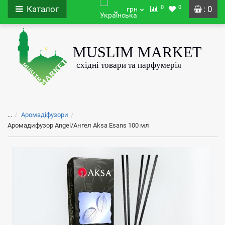
0
0
Каталог
: 0
грн
...
Аромадіфузори
Аромадифузор Angel/Ангел Aksa Esans 100 мл