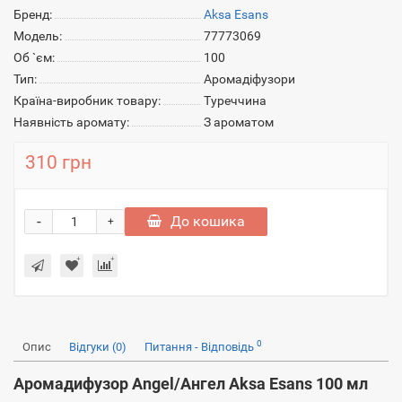
Бренд:
Aksa Esans
Модель:
77773069
Об `єм:
100
Тип:
Аромадіфузори
Країна-виробник товару:
Туреччина
Наявність аромату:
З ароматом
310 грн
-
До кошика
+
0
Опис
Відгуки (0)
Питання - Відповідь
Аромадифузор Angel/Ангел Aksa Esans 100 мл