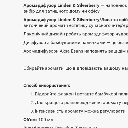
Аромадифузор Linden & Silverberry
— наповнює п
вибір для затишного дому чи офісу.
Аромадифузор Linden & Silverberry/Липа та срі
витончений аромат і естетику сучасного інтер’єр
Лаконічний дизайн робить аромадифузор чудови
Диффузор з бамбуковими паличками — це безпеч
Аромадифузори Aksa Esans наповнять ваш дім а
Обирайте аромати, що відповідають вашому нас
Спосіб використання:
Відкрийте флакон і вставте бамбукові пал
Для кращого розповсюдження аромату пере
Інтенсивність аромату можна регулювати,
Об’єм:
100 мл