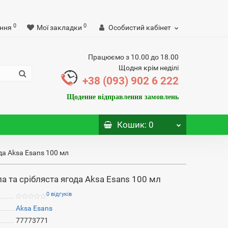
0
0
ння
Мої закладки
Особистий кабінет
Працюємо з 10.00 до 18.00
Щодня крім неділі
+38 (093) 902 6 222
Щоденне відправлення замовлень
Кошик
: 0
да Aksa Esans 100 мл
а та срібляста ягода Aksa Esans 100 мл
0 відгуків
Aksa Esans
77773771