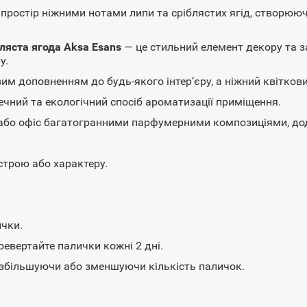
ростір ніжними нотами липи та сріблястих ягід, створюючи
бляста ягода Aksa Esans
— це стильний елемент декору та з
у.
м доповненням до будь-якого інтер’єру, а ніжний квітков
ний та екологічний спосіб ароматизації приміщення.
бо офіс багатогранними парфумерними композиціями, дода
трою або характеру.
ички.
вертайте палички кожні 2 дні.
 збільшуючи або зменшуючи кількість паличок.