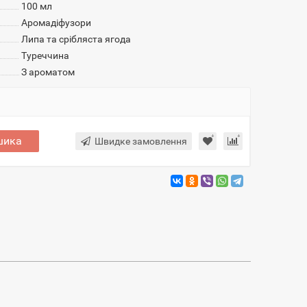
100 мл
Аромадіфузори
Липа та срібляста ягода
Туреччина
З ароматом
шика
Швидке замовлення