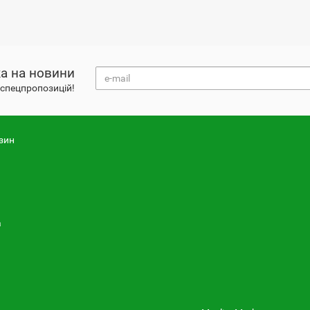
а на новини
і спецпропозицій!
зин
а