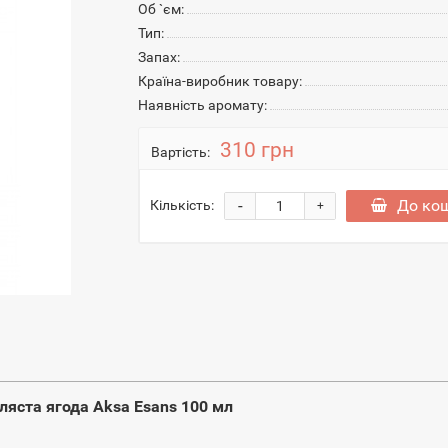
Об `єм:
Тип:
Запах:
Країна-виробник товару:
Наявність аромату:
310 грн
Вартість:
-
До ко
Кількість:
+
бляста ягода Aksa Esans 100 мл