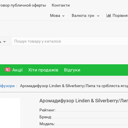
говор публичной оферты
Контакти
Мова
Валюта:
грн
Порівня
ь
Акції
Хіти продажів
Відгуки
іфузори
Аромадифузор Linden & Silverberry/Липа та срібляста яго
Аромадифузор Linden & Silverberry/Лип
Рейтинг:
Бренд:
Модель: