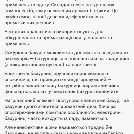
приміщень та одягу. Складається з натуральних
компонентів, тому насичений аромат і стійкий. Це
суміш смол, цінної деревини, ефірних олій та
ароматичних речовин.
У східних країнах його використовують для
обкурювання та ароматизації одягу, волосся та
приміщень.
Оскуріння бахурів можливе за допомогою спеціальних
аксесуарів — бахурниць, які поділяються на традиційні
(з використанням вугілля) та електричні.
Електричні бахурниці зручніші європейського
споживача, т.к. принцип їхньої дії зрозумілий —
потрібно накрити чашу бахурниці шаром звичайної
фольги, покласти її у шматочок бахура і включити.
Нагрівальний елемент поступово плавитиме бахур, і за
рахунок цього з'явиться ароматний дим. Хоча за
спостереженнями помітили особливість: електричні
бахурниці часто виходять із ладу, ламаються.
Але найефективнішими вважаються традиційні
бахурниці на вугіллі - дим у цьому випадку набагато