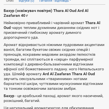
Опис
Відгуки (0)
Питання - Відповідь
Бахур (освіжувач повітря) Thara Al Oud Ard Al
Zaafaran 40 г
Неймовірно привабливий і чарівний аромат
Thara Al
Oud
чарує теплим духмяним диханням східних нот і
присвячений глибокому аромату димного
дорогоцінного уда.
Аромат відкривається ніжними пудровими акцентами
ванілі, багатим букетом свіжих східних спецій і
прянощів, яскравим медовим акордом пелюстків
троянди, які сплітаються в «серце» парфумерної
композиції з деревно-бальзамічними відтінками
ефірної олії божественного ладану. ного Непальського
уда. Шлейф аромату
Ard Al Zaafaran Thara Al Oud
звучить сексуальними «тваринними» нотами
бархатистої шкіри, чуттєвими мускусними відтінками
та тонким освіжаючим запахом амбри.
Бахур
- це арабський пахощі, аромат якого насичений,
розкішний, багатий.
Це натуральний ароматизатор для обкурювання