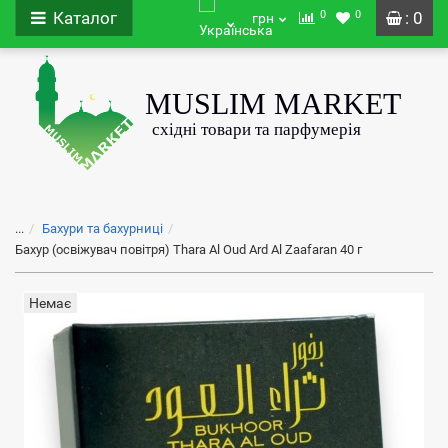
0
0
Каталог
: 0
грн
...
Бахури та бахурниці
Бахур (освіжувач повітря) Thara Al Oud Ard Al Zaafaran 40 г
Немає