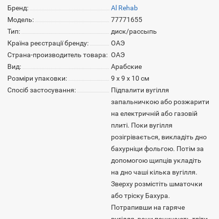
Бренд:
Al Rehab
Модель:
77771655
Тип:
диск/рассыпь
Країна реєстрації бренду:
ОАЭ
Страна-производитель товара:
ОАЭ
Вид:
Арабские
Розміри упаковки:
9 х 9 х 10 см
Спосіб застосування:
Підпалити вугілля
запальничкою або розжарити
на електричній або газовій
плиті. Поки вугілля
розігрівається, викладіть дно
бахурніци фольгою. Потім за
допомогою щипців укладіть
на дно чаші кілька вугілля.
Зверху розмістіть шматочки
або тріску Бахура.
Потрапивши на гаряче