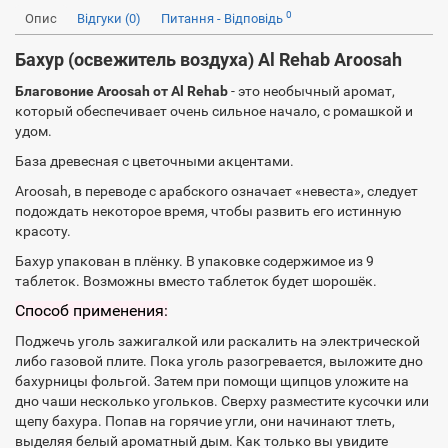
0
Опис
Відгуки (0)
Питання - Відповідь
Бахур (освежитель воздуха) Al Rehab Aroosah
Благовоние Aroosah от Al Rehab
- это необычный аромат,
который обеспечивает очень сильное начало, с ромашкой и
удом.
База древесная с цветочными акцентами.
Aroosah, в переводе с арабского означает «невеста», следует
подождать некоторое время, чтобы развить его истинную
красоту.
Бахур упакован в плёнку. В упаковке содержимое из 9
таблеток. Возможны вместо таблеток будет шорошёк.
Способ применения:
Поджечь уголь зажигалкой или раскалить на электрической
либо газовой плите. Пока уголь разогревается, выложите дно
бахурницы фольгой. Затем при помощи щипцов уложите на
дно чаши несколько угольков. Сверху разместите кусочки или
щепу бахура. Попав на горячие угли, они начинают тлеть,
выделяя белый ароматный дым. Как только вы увидите