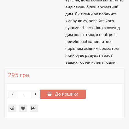
вугілля, вони починають тліти,
виділяючи білий ароматний
дим. Як тільки ви побачите
хмару диму, розвійте його
руками. Через кілька секунд
дим розсіється, а повітря в
приміщенні наповниться
чарівним східним ароматом,
який буде радувати вас і
ваших гостей кілька годин.
295 грн
-
До кошика
+