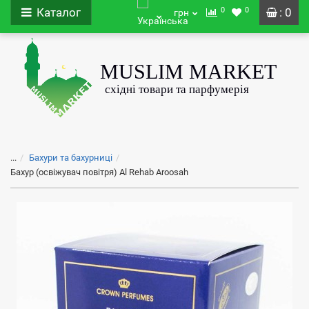
0
0
Каталог
: 0
грн
...
Бахури та бахурниці
Бахур (освіжувач повітря) Al Rehab Aroosah