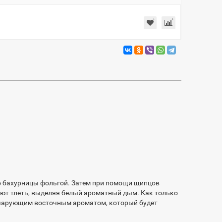
но бахурницы фольгой. Затем при помощи щипцов
нают тлеть, выделяя белый ароматный дым. Как только
ся чарующим восточным ароматом, который будет