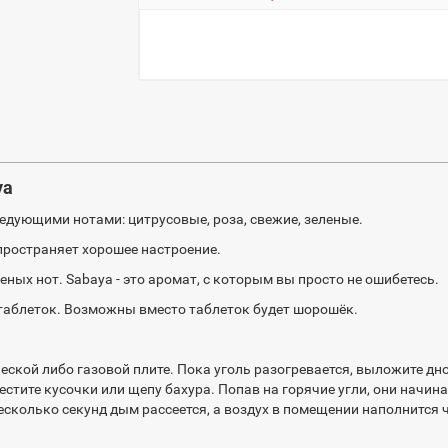
ya
ледующими нотами: цитрусовые, роза, свежие, зеленые.
пространяет хорошее настроение.
ных нот. Sabaya - это аромат, с которым вы просто не ошибетесь.
 таблеток. Возможны вместо таблеток будет шорошёк.
еской либо газовой плите. Пока уголь разогревается, выложите д
естите кусочки или щепу бахура. Попав на горячие угли, они начи
 несколько секунд дым рассеется, а воздух в помещении наполнит