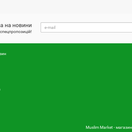
а на новини
і спецпропозицій!
зин
а
Muslim Market - магазин