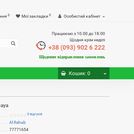
0
0
ння
Мої закладки
Особистий кабінет
Працюємо з 10.00 до 18.00
Щодня крім неділі
+38 (093) 902 6 222
Щоденне відправлення замовлень
Кошик
: 0
baya
0 відгуків
Al Rehab
77771654