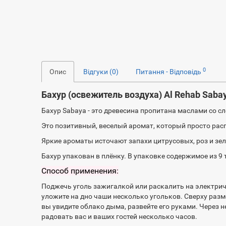
0
Опис
Відгуки (0)
Питання - Відповідь
Бахур (освежитель воздуха) Al Rehab Saba
Бахур Sabaya - это древесина пропитана маслами со с
Это позитивный, веселый аромат, который просто рас
Яркие ароматы источают запахи цитрусовых, роз и зеле
Бахур упакован в плёнку. В упаковке содержимое из 9
Способ применения:
Поджечь уголь зажигалкой или раскалить на электрич
уложите на дно чаши несколько угольков. Сверху разм
вы увидите облако дыма, развейте его руками. Через
радовать вас и ваших гостей несколько часов.