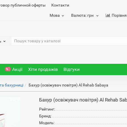
говор публичной оферты
Контакти
Мова
Валюта:
грн
Порівня
ь
Акції
Хіти продажів
Відгуки
та бахурниці
Бахур (освіжувач повітря) Al Rehab Sabaya
Бахур (освіжувач повітря) Al Rehab Sa
Рейтинг:
Бренд:
Модель: