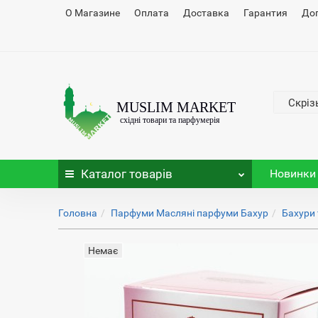
О Магазине
Оплата
Доставка
Гарантия
До
Скріз
Каталог
товарів
Новинки
Головна
Парфуми Масляні парфуми Бахур
Бахури 
Немає