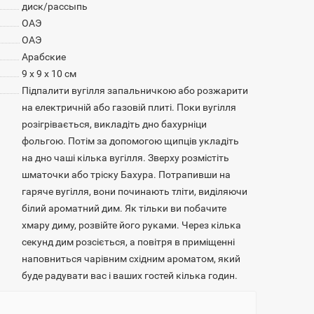
диск/рассыпь
ОАЭ
ОАЭ
Арабские
9 х 9 х 10 см
Підпалити вугілля запальничкою або розжарити
на електричній або газовій плиті. Поки вугілля
розігрівається, викладіть дно бахурніци
фольгою. Потім за допомогою щипців укладіть
на дно чаші кілька вугілля. Зверху розмістіть
шматочки або тріску Бахура. Потрапивши на
гаряче вугілля, вони починають тліти, виділяючи
білий ароматний дим. Як тільки ви побачите
хмару диму, розвійте його руками. Через кілька
секунд дим розсіється, а повітря в приміщенні
наповниться чарівним східним ароматом, який
буде радувати вас і ваших гостей кілька годин.