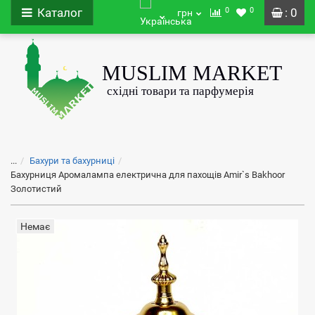
0
0
Каталог
: 0
грн
...
Бахури та бахурниці
Бахурниця Аромалампа електрична для пахощів Amir`s Bakhoor
Золотистий
Немає