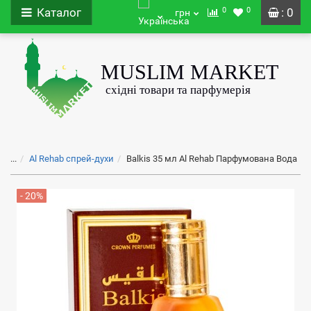
0
0
Каталог
: 0
грн
...
Al Rehab спрей-духи
Balkis 35 мл Al Rehab Парфумована Вода
- 20%