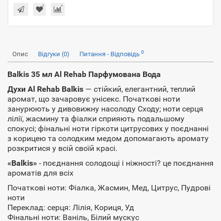
0
Опис
Відгуки (0)
Питання - Відповідь
Balkis 35 мл Al Rehab Парфумована Вода
Духи Al Rehab Balkis
— стійкий, елегантний, теплий
аромат, що зачаровує унісекс. Початкові ноти
занурюють у дивовижну насолоду Сходу; ноти серця
лілії, жасмину та фіалки сприяють подальшому
спокусі; фінальні ноти гіркоти цитрусових у поєднанні
з корицею та солодким медом допомагають аромату
розкритися у всій своїй красі.
«Balkis»
- поєднання солодощі і ніжності? це поєднання
ароматів для всіх
Початкові ноти: Фіалка, Жасмин, Мед, Цитрус, Пудрові
ноти
Переклад: серця: Лілія, Кориця, Уд
Фінальні ноти: Ваніль, Білий мускус