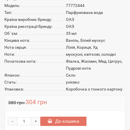
Модель:
77772444
Тип:
Парфумована вода
Країна-виробник бренду:
ОАЭ
Країна реєстрації бренду:
ОАЭ
Об `єм:
35 мл
Кінцева нота:
Ваніль, Білий мускус
Нота серця:
Лілія, Кориця, Уд
Ноти:
мускусні, квіткові, солодкі
Початкова нота:
Фіалка, Жасмин, Мед, Цитрус,
Пудрові ноти
Флакон:
Скло
Стать:
унісекс
Упаковка:
Коробочка з тонкого картону
304 грн
380 грн
-
До кошика
+