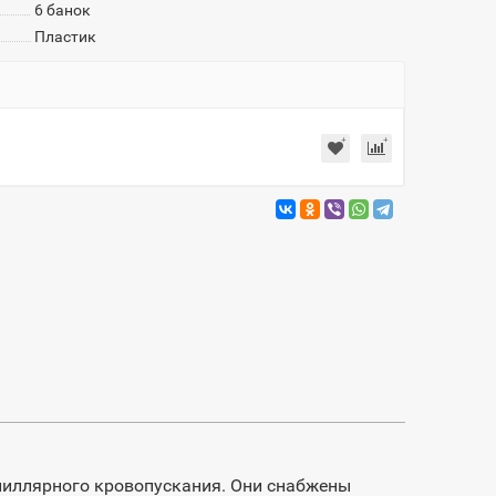
6 банок
Пластик
пиллярного кровопускания. Они снабжены