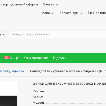
говор публичной оферты
Контакти
Мова
Валюта:
грн
Порівня
ь
Акції
Хіти продажів
Відгуки
масажу, хіджами.
Банки для вакуумного массажа и хиджамы (6 ш
Банки для вакуумного массажа и хид
Рейтинг:
Бренд:
Модель: