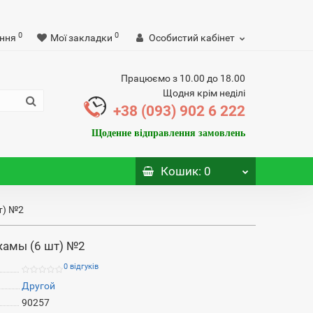
0
0
ння
Мої закладки
Особистий кабінет
Працюємо з 10.00 до 18.00
Щодня крім неділі
+38 (093) 902 6 222
Щоденне відправлення замовлень
Кошик
: 0
т) №2
жамы (6 шт) №2
0 відгуків
Другой
90257