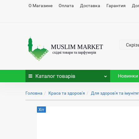
О Магазине
Оплата
Доставка
Гарантия
До
Скріз
Каталог
товарів
Новинки
Головна
Краса та здоров'я
Для здоров'я та імуніте
Хіт