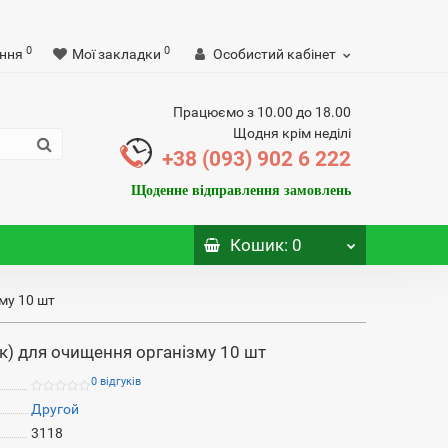
0
0
ння
Мої закладки
Особистий кабінет
Працюємо з 10.00 до 18.00
Щодня крім неділі
+38 (093) 902 6 222
Щоденне відправлення замовлень
Кошик
: 0
му 10 шт
к) для очищення організму 10 шт
0 відгуків
Другой
3118