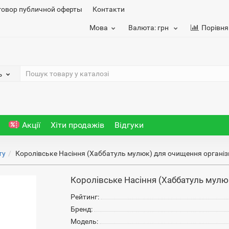
говор публичной оферты
Контакти
Мова
Валюта:
грн
Порівня
ь
Акції
Хіти продажів
Відгуки
ту
Королівське Насіння (Хаббатуль мулюк) для очищення організ
Королівське Насіння (Хаббатуль мулю
Рейтинг:
Бренд:
Модель: