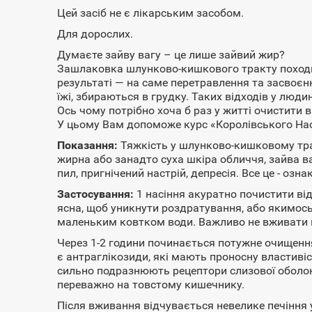
Цей засіб не є лікарським засобом.
Для дорослих.
Думаєте зайву вагу – це лише зайвий жир?
Зашлаковка шлунково-кишкового тракту походить
результаті ― на саме перетравлення та засвоєн
їжі, збираються в грудку. Таких відходів у люд
Ось чому потрібно хоча б раз у житті очистити в
У цьому Вам допоможе курс «Королівського Нас
Показання:
Тяжкість у шлунково-кишковому тракт
жирна або занадто суха шкіра обличчя, зайва ва
пил, пригнічений настрій, депресія. Все це - о
Застосування:
1 насіння акуратно почистити ві
ясна, щоб уникнути роздратування, або якимос
маленьким ковтком води. Важливо не вживати во
Через 1-2 години починається потужне очищен
є антраглікозиди, які мають проносну властиві
сильно подразнюють рецептори слизової оболонк
переважно на товстому кишечнику.
Після вживання відчувається невелике печіння у