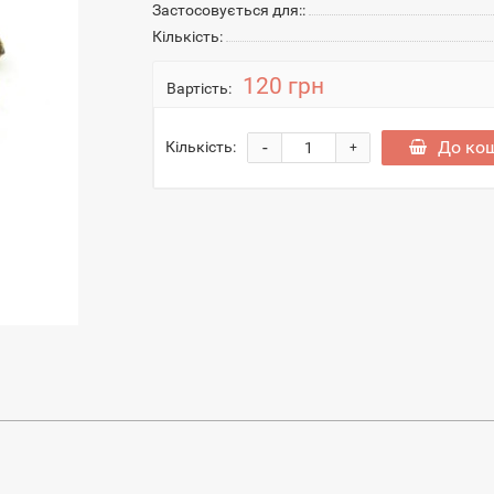
Застосовується для::
Кількість:
120 грн
Вартість:
-
До ко
Кількість:
+