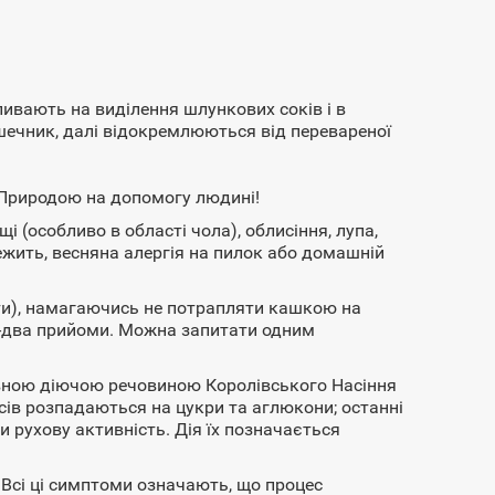
ивають на виділення шлункових соків і в
шечник, далі відокремлюються від перевареної
 Природою на допомогу людині!
і (особливо в області чола), облисіння, лупа,
нежить, весняна алергія на пилок або домашній
ати), намагаючись не потрапляти кашкою на
н-два прийоми. Можна запитати одним
вною діючою речовиною Королівського Насіння
сів розпадаються на цукри та аглюкони; останні
 рухову активність. Дія їх позначається
 Всі ці симптоми означають, що процес