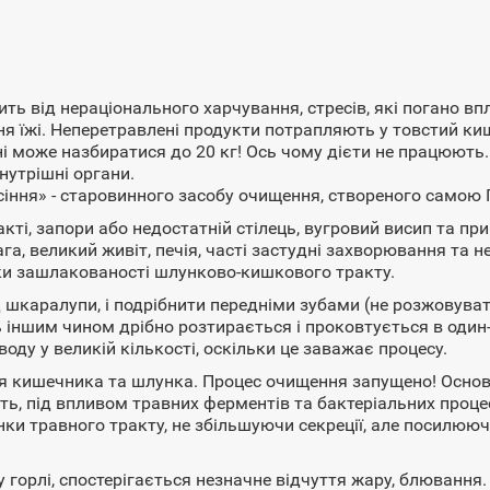
 від нераціонального харчування, стресів, які погано впл
ня їжі. Неперетравлені продукти потрапляють у товстий ки
ині може назбиратися до 20 кг! Ось чому дієти не працюють.
нутрішні органи.
іння» - старовинного засобу очищення, створеного самою
і, запори або недостатній стілець, вугровий висип та прищ
га, великий живіт, печія, часті застудні захворювання та 
знаки зашлакованості шлунково-кишкового тракту.
д шкаралупи, і подрібнити передніми зубами (не розжовув
ь іншим чином дрібно розтирається і проковтується в оди
ду у великій кількості, оскільки це заважає процесу.
ня кишечника та шлунка. Процес очищення запущено! Осно
сть, під впливом травних ферментів та бактеріальних проце
и травного тракту, не збільшуючи секреції, але посилюючи
 горлі, спостерігається незначне відчуття жару, блювання.