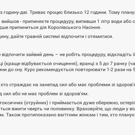
з годину-дві. Триває процес близько 12 години. Тому план
у вийшов - припиняєте процедуру, випивши 1 літр води або 
идше припиниться дія Королівського Насіння.
дину, дайте травній системі відпочити і отямитися.
відпочити зайвий день – не робіть процедуру, відкладіть її
 (краще відбувається очищення), вранці з 5 до 7 ранку (ч
ни до сну. Курс рекомендується повторювати 1-2 рази на 5
 хто страждає на занепад сил або має проблеми зі здоров'
д сил або не має проблем зі здоров'ям.
токсичних (отруйних) і приймається дуже обережно, остер
ся вжити чверть чи половинку. Враховуйте, що люди у віці 
м. Також протипоказано вагітним жінкам і тим, хто планує 