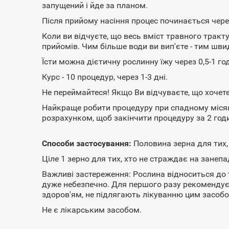
запущений і йде за планом.
Після прийому насіння процес починається чере
Коли ви відчуєте, що весь вміст травного тракт
прийомів. Чим більше води ви вип'єте - тим шв
Їсти можна дієтичну рослинну їжу через 0,5-1 го
Курс - 10 процедур, через 1-3 дні.
Не переймайтеся! Якщо Ви відчуваєте, що хочете 
Найкраще робити процедуру при спадному місяці
розрахунком, щоб закінчити процедуру за 2 годи
Способи застосування:
Половина зерна для тих,
Ціле 1 зерно для тих, хто не страждає на занепа
Важливі застереження: Рослина відноситься до 
дуже небезпечно. Для першого разу рекомендуєть
здоров'ям, не підлягають лікуванню цим засобо
Не є лікарським засобом.