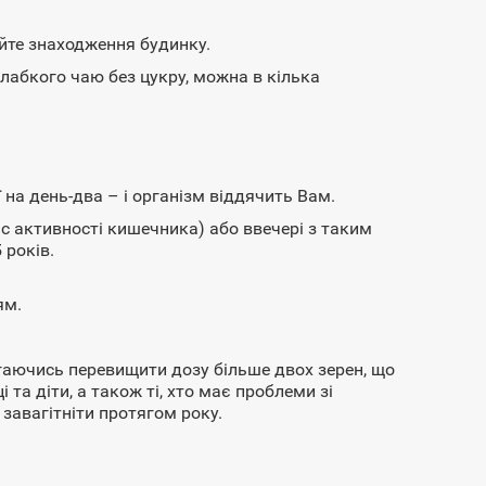
уйте знаходження будинку.
слабкого чаю без цукру, можна в кілька
 на день-два – і організм віддячить Вам.
ас активності кишечника) або ввечері з таким
 років.
ям.
ігаючись перевищити дозу більше двох зерен, що
та діти, а також ті, хто має проблеми зі
завагітніти протягом року.