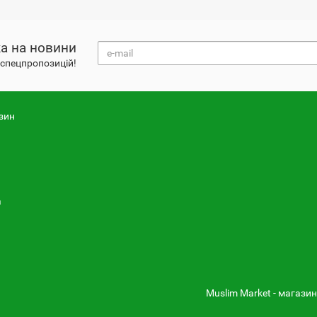
а на новини
і спецпропозицій!
зин
а
Muslim Market - магазин