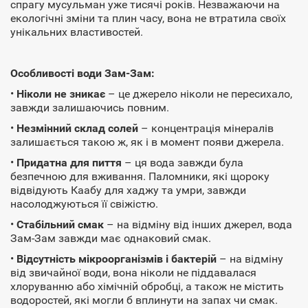
спрагу мусульман уже тисячі років. Незважаючи на
екологічні зміни та плин часу, вона не втратила своїх
унікальних властивостей.
Особливості води Зам-Зам:
•
Ніколи не зникає
– це джерело ніколи не пересихало,
завжди залишаючись повним.
•
Незмінний склад солей
– концентрація мінералів
залишається такою ж, як і в момент появи джерела.
•
Придатна для пиття
– ця вода завжди була
безпечною для вживання. Паломники, які щороку
відвідують Каабу для хаджу та умри, завжди
насолоджуються її свіжістю.
•
Стабільний смак
– на відміну від інших джерел, вода
Зам-Зам завжди має однаковий смак.
•
Відсутність мікроорганізмів і бактерій
– на відміну
від звичайної води, вона ніколи не піддавалася
хлоруванню або хімічній обробці, а також не містить
водоростей, які могли б вплинути на запах чи смак.