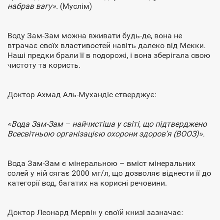
набрав вагу».
(Муслім)
Воду Зам-Зам можна вживати будь-де, вона не
втрачає своїх властивостей навіть далеко від Мекки.
Наші предки брали її в подорожі, і вона зберігала свою
чистоту та користь.
Доктор Ахмад Аль-Мухандіс стверджує:
«Вода Зам-Зам – найчистіша у світі, що підтверджено
Всесвітньою організацією охорони здоров’я (ВООЗ)».
Вода Зам-Зам є мінеральною – вміст мінеральних
солей у ній сягає 2000 мг/л, що дозволяє віднести її до
категорії вод, багатих на корисні речовини.
Доктор Леонард Мервін у своїй книзі зазначає: