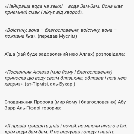
«Найкраща вода на землі – вода Зам-Зам. Вона має
приємний смак і лікує від хвороб».
«Воістину, вона – благословення, воістину, вона –
поживна їжа».
(передав Муслім)
Аїша (хай буде задоволений нею Аллах) розповідала:
«Посланник Аллаха (мир йому і благословення)
приносив цю воду своїм близьким, обливав і поїв нею
хворих».
(ат-Тірмізі, аль-Бухарі)
Сподвижник Пророка (мир йому і благословення) Абу
Зарр Аль-Гіфарі говорив:
«Я провів тридцять днів і ночей, не маючи нічого з їжі,
крім води Зам-Зам. Я не відчував голоду і навіть