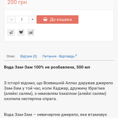
200 грн
-
До кошика
+
0
Опис
Відгуки (0)
Питання - Відповідь
Вода Зам-Зам 100% не розбавлена, 500 мл
З історії відомо, що Всевишній Аллах дарував джерело
Зам-Зам у той час, коли Хаджар, дружину Ібрагіма
(алейхі салям), з немовлям Ісмаїлом (алейхі салям)
охопила нестерпна спрага.
Вода Зам-Зам – невичерпне джерело, яке втамовує