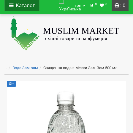
0
0
Каталог
: 0
грн
...
Вода Зам-зам
Священна вода з Мекки Зам-Зам 500 мл
Хіт