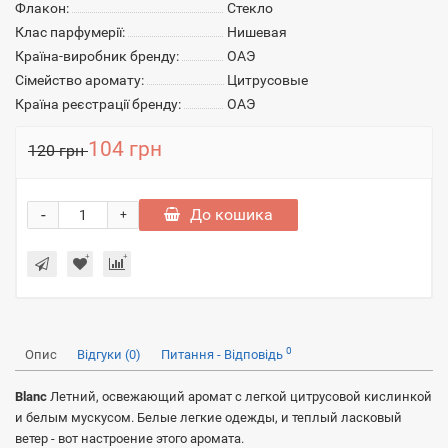
Флакон:
Стекло
Клас парфумерії:
Нишевая
Країна-виробник бренду:
ОАЭ
Сімейство аромату:
Цитрусовые
Країна реєстрації бренду:
ОАЭ
104 грн
120 грн
-
До кошика
+
0
Опис
Відгуки (0)
Питання - Відповідь
Blanc
Летний, освежающий аромат с легкой цитрусовой кислинкой
и белым мускусом. Белые легкие одежды, и теплый ласковый
ветер - вот настроение этого аромата.