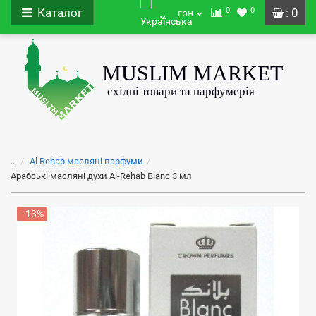
0
0
Каталог
: 0
грн
...
Al Rehab масляні парфуми
Арабські масляні духи Al-Rehab Blanc 3 мл
- 13%