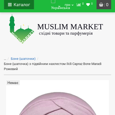
0
0
Каталог
: 0
грн
...
Боне (шапочки)
Боне (шапочка) з підвійним нахлестом Ikili Capraz Bone Maradi
Рожевий
Немає