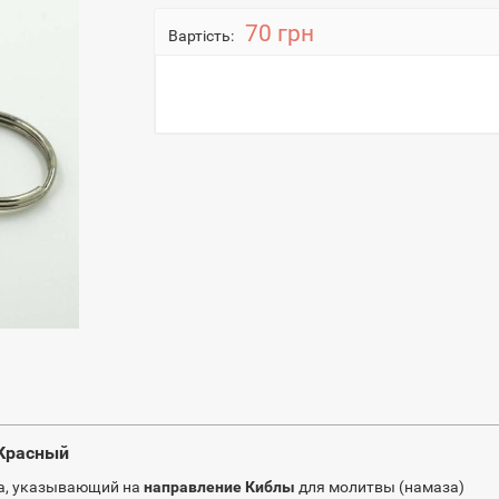
70 грн
Вартість:
 Красный
ка, указывающий на
направление Киблы
для молитвы (намаза)