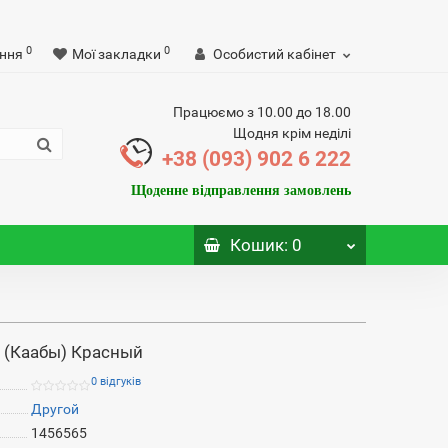
0
0
ння
Мої закладки
Особистий кабінет
Працюємо з 10.00 до 18.00
Щодня крім неділі
+38 (093) 902 6 222
Щоденне відправлення замовлень
Кошик
: 0
 (Каабы) Красный
0 відгуків
Другой
1456565