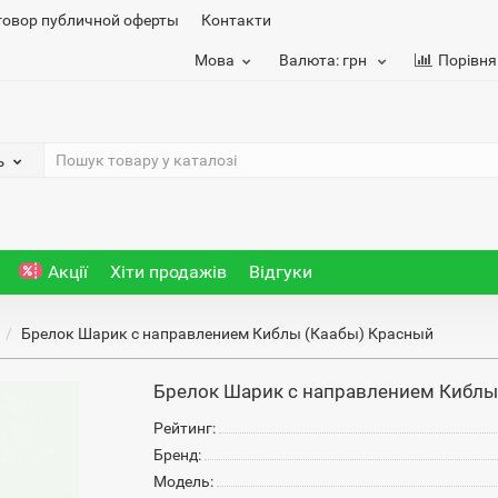
говор публичной оферты
Контакти
Мова
Валюта:
грн
Порівня
ь
Акції
Хіти продажів
Відгуки
и
Брелок Шарик с направлением Киблы (Каабы) Красный
Брелок Шарик с направлением Киблы
Рейтинг:
Бренд:
Модель: