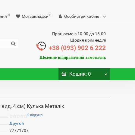
0
0
ння
Мої закладки
Особистий кабінет
Працюємо з 10.00 до 18.00
Щодня крім неділі
+38 (093) 902 6 222
Щоденне відправлення замовлень
Кошик
: 0
 вид. 4 см) Кулька Металік
0 відгуків
Другой
77771707