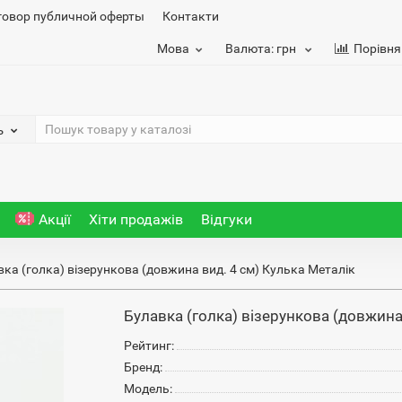
говор публичной оферты
Контакти
Мова
Валюта:
грн
Порівня
ь
Акції
Хіти продажів
Відгуки
ка (голка) візерункова (довжина вид. 4 см) Кулька Металік
Булавка (голка) візерункова (довжина
Рейтинг:
Бренд:
Модель: