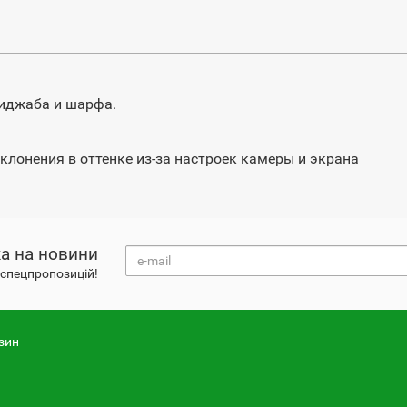
хиджаба и шарфа.
клонения в оттенке из-за настроек камеры и экрана
а на новини
і спецпропозицій!
зин