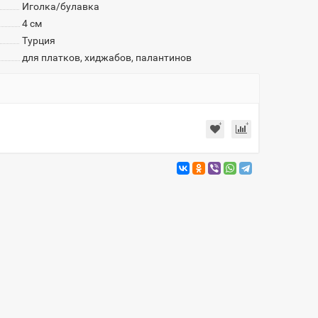
Иголка/булавка
4 см
Турция
для платков, хиджабов, палантинов