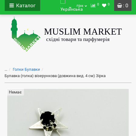
0
0
Каталог
: 0
грн
...
Голки Булавки
Булавка (голка) візерункова (довжина вид. 4 см) Зірка
Немає