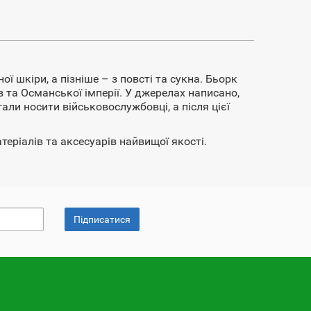
ї шкіри, а пізніше – з повсті та сукна. Бьорк
 та Османської імперії. У джерелах написано,
ли носити військовослужбовці, а після цієї
еріалів та аксесуарів найвищої якості.
Підписатися