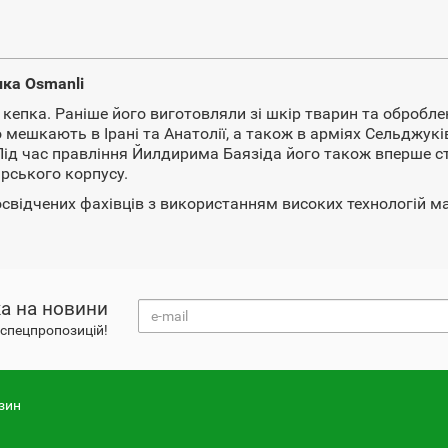
пка Osmanli
епка. Раніше його виготовляли зі шкір тварин та оброблено
ешкають в Ірані та Анатолії, а також в арміях Сельджуків
Під час правління Йилдирима Баязіда його також вперше ста
рського корпусу.
відчених фахівців з використанням високих технологій мат
а на новини
і спецпропозицій!
зин