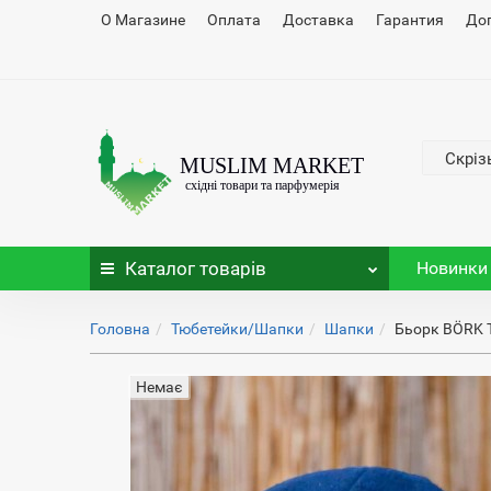
О Магазине
Оплата
Доставка
Гарантия
До
Скріз
Каталог
товарів
Новинки
Головна
Тюбетейки/Шапки
Шапки
Бьорк BÖRK Т
Немає