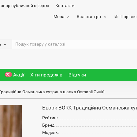
говор публичной оферты
Контакти
Мова
Валюта:
грн
Порівня
ь
Акції
Хіти продажів
Відгуки
радиційна Османська хутряна шапка Osmanli Синій
Бьорк BÖRK Традиційна Османська хут
Рейтинг:
Бренд:
Модель: