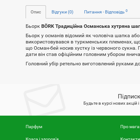
0
Опис
Відгуки (0)
Питання - Відповідь
Бьорк
BÖRK Традиційна Османська хутряна ша
Бьорк у османів відомий як чоловіча шапка або к
використовувався в туркменських племенах, що м
що Осман-бей носив хустку із червоного сукна. 
дати він став офіційним головним убором янича
Головний убір ретельно виготовлений руками дос
Підписк
Будьте в курсі нових акцій 
Парфум
Про мага
Краса і здоров'я
Контакти