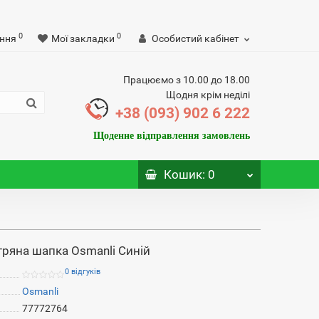
0
0
ння
Мої закладки
Особистий кабінет
Працюємо з 10.00 до 18.00
Щодня крім неділі
+38 (093) 902 6 222
Щоденне відправлення замовлень
Кошик
: 0
ряна шапка Osmanli Синій
0 відгуків
Osmanli
77772764