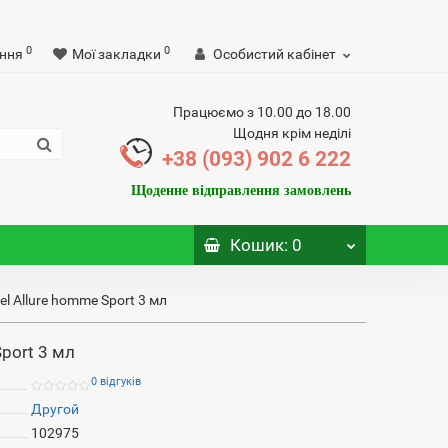
0
0
ння
Мої закладки
Особистий кабінет
Працюємо з 10.00 до 18.00
Щодня крім неділі
+38 (093) 902 6 222
Щоденне відправлення замовлень
Кошик
: 0
l Allure homme Sport 3 мл
port 3 мл
0 відгуків
Другой
102975