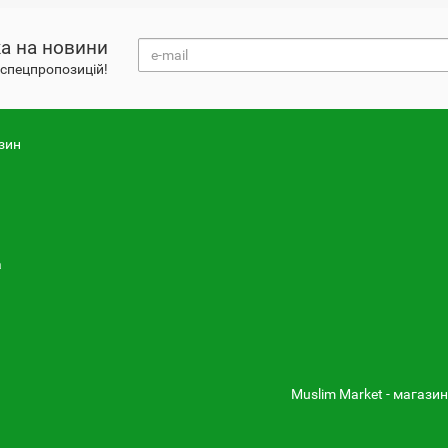
а на новини
і спецпропозицій!
зин
а
Muslim Market - магазин