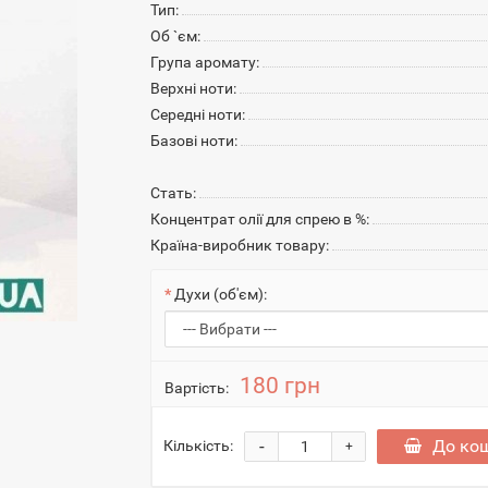
Тип:
Об `єм:
Група аромату:
Верхні ноти:
Середні ноти:
Базові ноти:
Стать:
Концентрат олії для спрею в %:
Країна-виробник товару:
Духи (об'єм):
180 грн
Вартість:
-
До ко
Кількість:
+