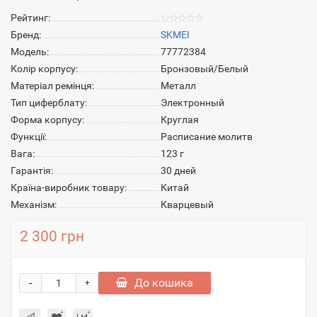
Рейтинг:
Бренд:
SKMEI
Модель:
77772384
Колір корпусу:
Бронзовый/Белый
Матеріал ремінця:
Металл
Тип циферблату:
Электронный
Форма корпусу:
Круглая
Функції:
Расписание молитв
Вага:
123 г
Гарантія:
30 дней
Країна-виробник товару:
Китай
Механізм:
Кварцевый
2 300 грн
-
До кошика
+