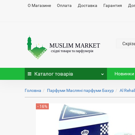
О Магазине
Оплата
Доставка
Гарантия
До
Скріз
Каталог
товарів
Новинки
Головна
Парфуми Масляні парфуми Бахур
Al Reha
- 16%