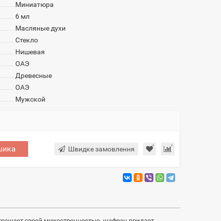
Миниатюра
6 мл
Масляные духи
Стекло
Нишевая
ОАЭ
Древесные
ОАЭ
Мужской
шика
Швидке замовлення
 украшает своей мужественностью, шафран придает