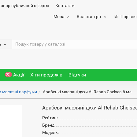
говор публичной оферты
Контакти
Мова
Валюта:
грн
Порівня
ь
Акції
Хіти продажів
Відгуки
b масляні парфуми
Арабські масляні духи Al-Rehab Chelsea 6 мл
Арабські масляні духи Al-Rehab Chelse
Рейтинг:
Бренд:
Модель: