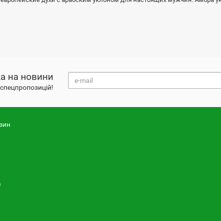
.
а на новини
і спецпропозицій!
зин
а