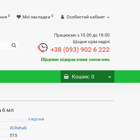
0
0
ння
Мої закладки
Особистий кабінет
Працюємо з 10.00 до 18.00
Щодня крім неділі
+38 (093) 902 6 222
Щоденне відправлення замовлень
Кошик
: 0
a 6 мл
0 відгуків
Al Rehab
515