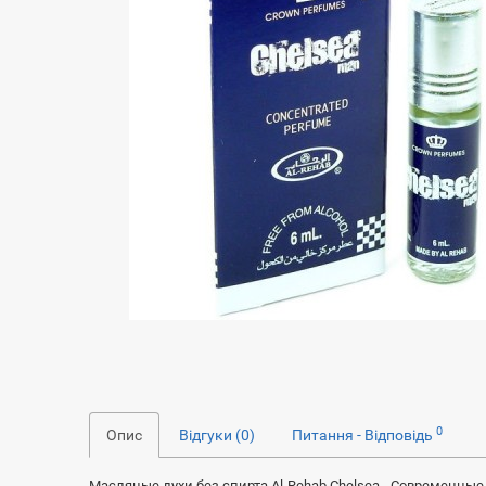
0
Опис
Відгуки (0)
Питання - Відповідь
Масляные духи без спирта Al-Rehab Chelsea - Современн