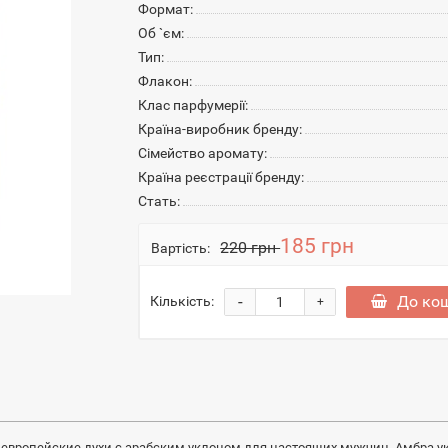
Формат:
Об `єм:
Тип:
Флакон:
Клас парфумерії:
Країна-виробник бренду:
Сімейство аромату:
Країна реєстрації бренду:
Стать:
185 грн
220 грн
Вартість:
-
До ко
Кількість:
+
ые европейские духи с арабским уклоном для настоящих мужчин. Амбра