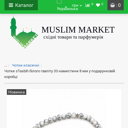
0
0
Каталог
: 0
грн
...
Чотки класичні
Чотки зTasbih білого гавліту 33 намистини 8 мм у подарунковій
коробці
Новинка