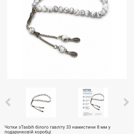
Чотки зTasbih білого гавліту 33 намистини 8 мм у
подарунковій коробці