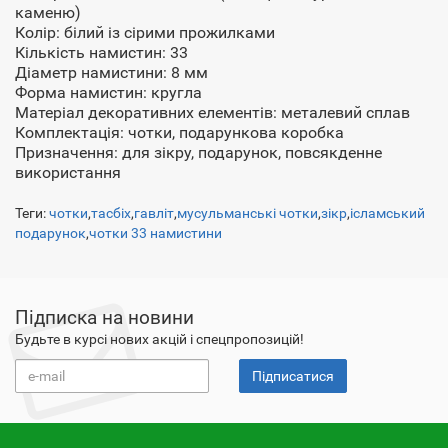
каменю)
Колір: білий із сірими прожилками
Кількість намистин: 33
Діаметр намистини: 8 мм
Форма намистин: кругла
Матеріал декоративних елементів: металевий сплав
Комплектація: чотки, подарункова коробка
Призначення: для зікру, подарунок, повсякденне
використання
Теги:
чотки
,
тасбіх
,
гавліт
,
мусульманські чотки
,
зікр
,
ісламський
подарунок
,
чотки 33 намистини
Підписка на новини
Будьте в курсі нових акцій і спецпропозицій!
Підписатися