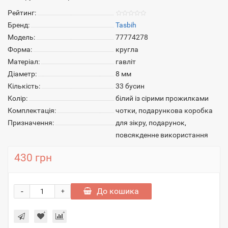
Рейтинг:
Бренд:
Tasbih
Модель:
77774278
Форма:
кругла
Матеріал:
гавліт
Діаметр:
8 мм
Кількість:
33 бусин
Колір:
білий із сірими прожилками
Комплектація:
чотки, подарункова коробка
Призначення:
для зікру, подарунок,
повсякденне використання
430 грн
-
До кошика
+