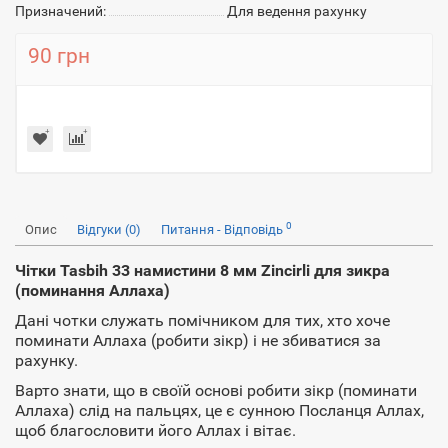
Призначений:
Для ведення рахунку
90 грн
0
Опис
Відгуки (0)
Питання - Відповідь
Чітки Tasbih 33 намистини 8 мм Zincirli для зикра
(поминання Аллаха)
Дані чотки служать помічником для тих, хто хоче
поминати Аллаха (робити зікр) і не збиватися за
рахунку.
Варто знати, що в своїй основі робити зікр (поминати
Аллаха) слід на пальцях, це є сунною Посланця Аллах,
щоб благословити його Аллах і вітає.