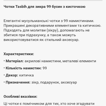
Чотки Tasbih для зикра 99 бусин з кисточкою
Елегантні мусульманські чотки з 99 намистинами.
Прикрашені декоративними елементами та китичкою.
Підходять для молитви (зікру), допомагають не
збитися при підрахунку, а також можуть
використовуватися як стильний аксесуар.
Характеристики:
•
Матеріал:
акрилові намистини, металеві елементи
•
Кількість намистин:
99
•
Декор:
китичка
•
Призначення:
зікр, подарунок, аксесуар
Особливі вказівки:
Ці чотки є помічником для тих, хто хоче згадувати