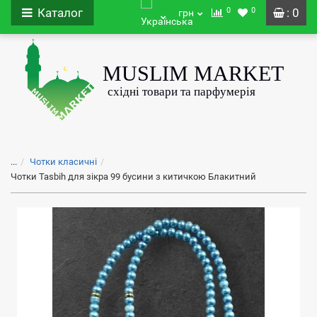
0
0
Каталог
: 0
грн
...
Чотки класичні
Чотки Tasbih для зікра 99 бусини з китичкою Блакитний